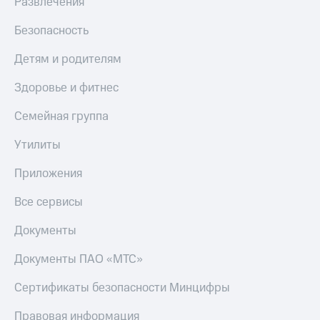
Развлечения
МТС
КИОН
Деньги
Строки
Безопасность
МТС
Накопления
Live
Детям и родителям
Откладывайте
Гудок
Здоровье и фитнес
деньги
и получайте
Мой
Семейная группа
доход 15%
МТС
Акции
Утилиты
Условия
Все
пополнения
приложения
Приложения
Финансы
Скидка
Инвестиции
30%
Все сервисы
на связь
Получайте
Документы
доход
онлайн
Тарифы
Документы ПАО «МТС»
Страхование
RED,
РИИЛ
Покупка
и МТС Супер
Сертификаты безопасности Минцифры
полисов
дешевле
онлайн
при оплате
Правовая информация