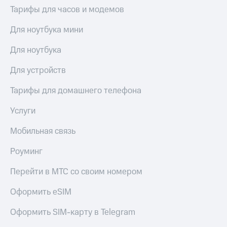
висы и подписки
Сертификаты
Тарифы для часов и модемов
МТС
безопасности
Premium
Для ноутбука мини
Всё
Подписка
под
на гигабайты
Для ноутбука
рукой
интернета,
в Мой МТС
фильмы,
Для устройств
музыка
Посмотрите,
и многое
Тарифы для домашнего телефона
что
другое
полезного
Семейная
Услуги
есть
группа
в нашем
Мобильная связь
приложении
Скидка
на тарифы,
Роуминг
КИОН
общие
подписки
Перейти в МТС со своим номером
КИОН
и услуги,
Музыка
доступ
Оформить eSIM
к геолокации
КИОН
Кино,
Строки
Оформить SIM-карту в Telegram
музыка,
книги