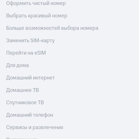
Live
Оформить чистый номер
и не
только
Гудок
Выбрать красивый номер
Безопасность
Мой
Больше возможностей выбора номера
МТС
Финансы
Заменить SIM-карту
Все
Детям
приложения
и родителям
Перейти на eSIM
Инвестиции
Здоровье
Для дома
и фитнес
Получайте
Домашний интернет
доход
Приложения
онлайн
от МТС
Домашнее ТВ
Страхование
Акции
Покупка
Спутниковое ТВ
полисов
Приложения
онлайн
Домашний телефон
КИОН
Скидка 30%
на связь
Сервисы и развлечения
КИОН
Музыка
С картой