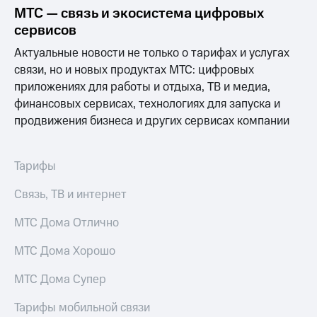
Выбрать
ТВ и телефон
МТС — связь и экосистема цифровых
красивый
для дома
сервисов
номер
Услуги
Актуальные новости не только о тарифах и услугах
Заменить
связи, но и новых продуктах МТС: цифровых
SIM-
Личный
карту
кабинет
приложениях для работы и отдыха, ТВ и медиа,
интернета
финансовых сервисах, технологиях для запуска и
Перейти
и
продвижения бизнеса и других сервисах компании
на
ТВ
eSIM
Личный
кабинет
Для дома
спутникового
Тарифы
Выберите
ТВ
и подключите
Скачать
Связь, ТВ и интернет
ТВ
приложение
с выгодным
Мой
МТС Дома Отлично
тарифом
МТС
Акции
МТС Дома Хорошо
Тарифы
Интернет,
МТС Дома Супер
ТВ и телефон
Видеонаблюдение
для дома
для дома
Тарифы мобильной связи