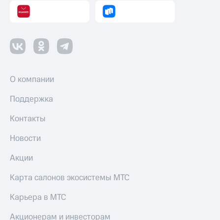
Пополнить
номер
другого
оператора
Оплата
интернета
и
О компании
ТВ
Поддержка
Переводы
с
Контакты
телефона
на карту
Новости
МТС Pay
Акции
Оплата
по QR-
Карта салонов экосистемы МТС
коду
за границей
Карьера в МТС
тернет-магазин
Акционерам и инвесторам