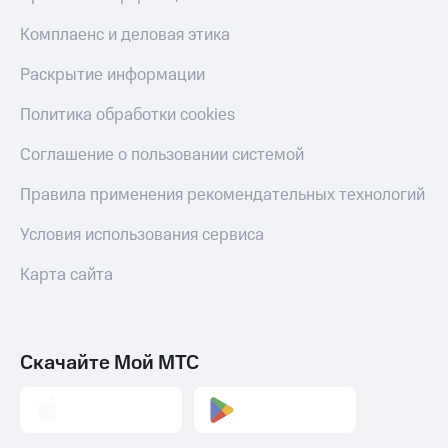
Скидка 30%
с карты
на связь
МТС Деньги
Комплаенс и деловая этика
С картой
Обзоры
Раскрытие информации
МТС
товаров
Деньги
Политика обработки cookies
МТС
Скидки
Накопления
до 40%
Соглашение о пользовании системой
на смартфоны
Откладывайте
Правила применения рекомендательных технологий
деньги
при
и получайте
покупке
Условия использования сервиса
доход 15%
со связью
Платежи
МТС
Карта сайта
и
переводы
Пополнить
номер
Скачайте Мой МТС
МТС
Настройки
автоплатежа