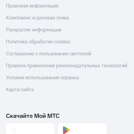
МТС
Правовая информация
КИОН
Деньги
Строки
МТС
Комплаенс и деловая этика
Накопления
Live
Раскрытие информации
Откладывайте
Гудок
деньги
Политика обработки cookies
и получайте
Мой
доход 15%
МТС
Соглашение о пользовании системой
Акции
Условия
Все
Правила применения рекомендательных технологий
пополнения
приложения
Финансы
Условия использования сервиса
Скидка
Инвестиции
30%
Карта сайта
на связь
Получайте
доход
онлайн
Тарифы
Страхование
RED,
РИИЛ
Скачайте Мой МТС
Покупка
и МТС Супер
полисов
дешевле
онлайн
при оплате