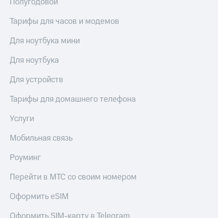
Полугодовой
Услуги
290 ₽/
мес
Тарифы для часов и модемов
Акции
МТС
Для ноутбука мини
Домашний
Premium
интернет
Для ноутбука
Подписка
Домашнее
на гигабайты
Для устройств
ТВ
интернета,
фильмы,
Спутниковое
Тарифы для домашнего телефона
музыка
ТВ
и многое
Услуги
другое
Домашний
Семейная
телефон
Мобильная связь
группа
Перейти
Скидка
Роуминг
в МТС
на тарифы,
со своим
общие
Перейти в МТС со своим номером
номером
подписки
и услуги,
Оформить eSIM
Поддержка
доступ
к геолокации
Оформить SIM-карту в Telegram