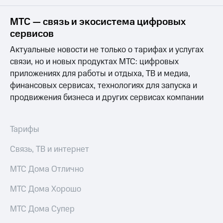
на связь
МТС — связь и экосистема цифровых
Роуминг
Тарифы
сервисов
RED,
Семейная
РИИЛ
Актуальные новости не только о тарифах и услугах
группа
и МТС
связи, но и новых продуктах МТС: цифровых
Супер
приложениях для работы и отдыха, ТВ и медиа,
Заказать
дешевле
SIM-
при
финансовых сервисах, технологиях для запуска и
карту
оплате
продвижения бизнеса и других сервисах компании
с карты
Оформить
МТС
eSIM
Деньги
Тарифы
SIM-
Выберите
Связь, ТВ и интернет
карта
и подключите
для
ТВ
иностранцев
МТС Дома Отлично
с выгодным
тарифом
Оформить
МТС Дома Хорошо
чистый
Тарифы
номер
МТС Дома Супер
Интернет,