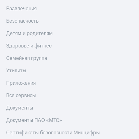
Live
и не
Развлечения
только
Гудок
Безопасность
Безопасность
Мой
МТС
Финансы
Детям и родителям
Все
Детям
Здоровье и фитнес
приложения
и родителям
Семейная группа
Инвестиции
Здоровье
и фитнес
Утилиты
Получайте
доход
Приложения
Приложения
онлайн
от МТС
Страхование
Все сервисы
Акции
Покупка
Документы
полисов
Приложения
онлайн
КИОН
Скидка 30%
Документы ПАО «МТС»
на связь
КИОН
Сертификаты безопасности Минцифры
Музыка
С картой