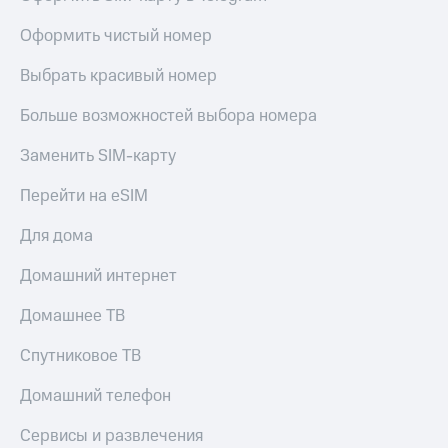
висы и подписки
Сертификаты
МТС
безопасности
Оформить чистый номер
Premium
Всё
Выбрать красивый номер
Подписка
под
на гигабайты
рукой
Больше возможностей выбора номера
интернета,
в Мой МТС
фильмы,
музыка
Заменить SIM-карту
Посмотрите,
и многое
что
другое
Перейти на eSIM
полезного
Семейная
есть
группа
Для дома
в нашем
приложении
Скидка
Домашний интернет
на тарифы,
КИОН
общие
Домашнее ТВ
подписки
КИОН
и услуги,
Спутниковое ТВ
Музыка
доступ
к геолокации
Домашний телефон
КИОН
Кино,
Строки
музыка,
Сервисы и развлечения
книги