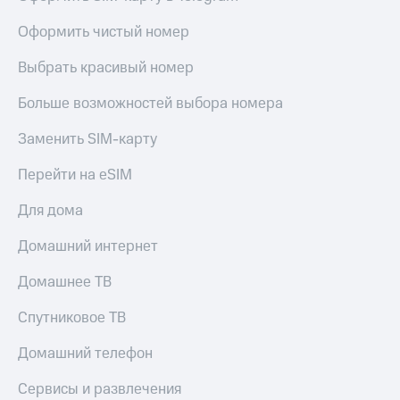
висы и подписки
Сертификаты
МТС
безопасности
Оформить чистый номер
Premium
Всё
Выбрать красивый номер
Подписка
под
на гигабайты
рукой
Больше возможностей выбора номера
интернета,
в Мой МТС
фильмы,
музыка
Заменить SIM-карту
Посмотрите,
и многое
что
другое
Перейти на eSIM
полезного
Семейная
есть
группа
Для дома
в нашем
приложении
Скидка
Домашний интернет
на тарифы,
КИОН
общие
Домашнее ТВ
подписки
КИОН
и услуги,
Спутниковое ТВ
Музыка
доступ
к геолокации
Домашний телефон
КИОН
Кино,
Строки
музыка,
Сервисы и развлечения
книги