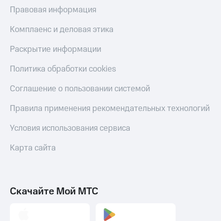
МТС
Правовая информация
КИОН
Деньги
Строки
МТС
Комплаенс и деловая этика
Накопления
Live
Раскрытие информации
Откладывайте
Гудок
деньги
Политика обработки cookies
и получайте
Мой
доход 15%
МТС
Соглашение о пользовании системой
Акции
Условия
Все
Правила применения рекомендательных технологий
пополнения
приложения
Финансы
Условия использования сервиса
Скидка
Инвестиции
30%
Карта сайта
на связь
Получайте
доход
онлайн
Тарифы
Страхование
RED,
РИИЛ
Скачайте Мой МТС
Покупка
и МТС Супер
полисов
дешевле
онлайн
при оплате