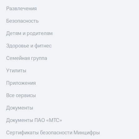
Live
и не
Развлечения
только
Гудок
Безопасность
Безопасность
Мой
МТС
Финансы
Детям и родителям
Все
Детям
Здоровье и фитнес
приложения
и родителям
Семейная группа
Инвестиции
Здоровье
и фитнес
Утилиты
Получайте
доход
Приложения
Приложения
онлайн
от МТС
Страхование
Все сервисы
Акции
Покупка
Документы
полисов
Приложения
онлайн
КИОН
Скидка 30%
Документы ПАО «МТС»
на связь
КИОН
Сертификаты безопасности Минцифры
Музыка
С картой