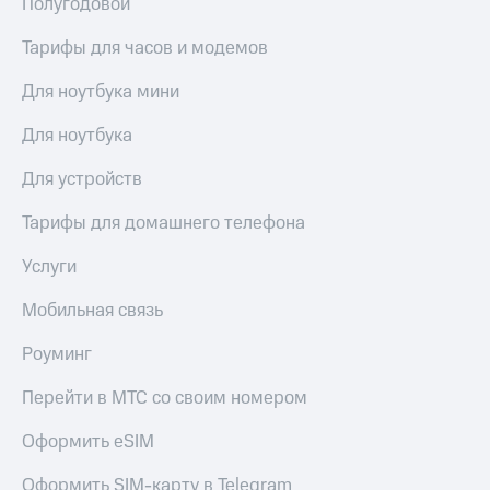
Полугодовой
Услуги
290 ₽/
мес
Тарифы для часов и модемов
Акции
МТС
Для ноутбука мини
Домашний
Premium
интернет
Для ноутбука
Подписка
Домашнее
на гигабайты
Для устройств
ТВ
интернета,
фильмы,
Спутниковое
Тарифы для домашнего телефона
музыка
ТВ
и многое
Услуги
другое
Домашний
Семейная
телефон
Мобильная связь
группа
Перейти
Скидка
Роуминг
в МТС
на тарифы,
со своим
общие
Перейти в МТС со своим номером
номером
подписки
и услуги,
Оформить eSIM
Поддержка
доступ
к геолокации
Оформить SIM-карту в Telegram