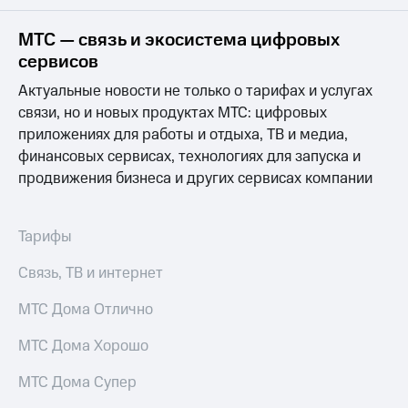
на связь
МТС — связь и экосистема цифровых
Роуминг
Тарифы
сервисов
RED,
Семейная
РИИЛ
Актуальные новости не только о тарифах и услугах
группа
и МТС
связи, но и новых продуктах МТС: цифровых
Супер
приложениях для работы и отдыха, ТВ и медиа,
Заказать
дешевле
SIM-
при
финансовых сервисах, технологиях для запуска и
карту
оплате
продвижения бизнеса и других сервисах компании
с карты
Оформить
МТС
eSIM
Деньги
Тарифы
SIM-
Выберите
Связь, ТВ и интернет
карта
и подключите
для
ТВ
иностранцев
МТС Дома Отлично
с выгодным
тарифом
Оформить
МТС Дома Хорошо
чистый
Тарифы
номер
МТС Дома Супер
Интернет,