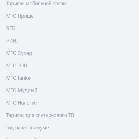
Выбрать
ТВ и телефон
Тарифы мобильной связи
красивый
для дома
номер
МТС Проще
Услуги
Заменить
RED
SIM-
Личный
карту
кабинет
РИИЛ
интернета
Перейти
и
МТС Супер
на
ТВ
eSIM
Личный
МТС ТОП
кабинет
Для дома
спутникового
МТС Junior
Выберите
ТВ
и подключите
Скачать
ТВ
приложение
МТС Мудрый
с выгодным
Мой
тарифом
МТС
МТС Налегке
Акции
Тарифы
Тарифы для спутникового ТВ
Интернет,
ТВ и телефон
Видеонаблюдение
Год на максимуме
для дома
для дома