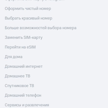
висы и подписки
Сертификаты
МТС
безопасности
Оформить чистый номер
Premium
Всё
Выбрать красивый номер
Подписка
под
на гигабайты
рукой
Больше возможностей выбора номера
интернета,
в Мой МТС
фильмы,
музыка
Заменить SIM-карту
Посмотрите,
и многое
что
другое
Перейти на eSIM
полезного
Семейная
есть
группа
Для дома
в нашем
приложении
Скидка
Домашний интернет
на тарифы,
КИОН
общие
Домашнее ТВ
подписки
КИОН
и услуги,
Спутниковое ТВ
Музыка
доступ
к геолокации
Домашний телефон
КИОН
Кино,
Строки
музыка,
Сервисы и развлечения
книги