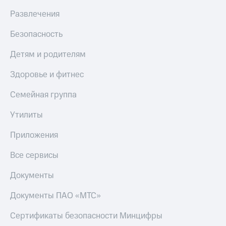
Live
и не
Развлечения
только
Гудок
Безопасность
Безопасность
Мой
МТС
Финансы
Детям и родителям
Все
Детям
Здоровье и фитнес
приложения
и родителям
Семейная группа
Инвестиции
Здоровье
и фитнес
Утилиты
Получайте
доход
Приложения
Приложения
онлайн
от МТС
Страхование
Все сервисы
Акции
Покупка
Документы
полисов
Приложения
онлайн
КИОН
Скидка 30%
Документы ПАО «МТС»
на связь
КИОН
Сертификаты безопасности Минцифры
Музыка
С картой