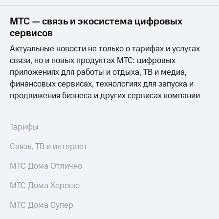
на связь
МТС — связь и экосистема цифровых
Роуминг
Тарифы
сервисов
RED,
Семейная
РИИЛ
Актуальные новости не только о тарифах и услугах
группа
и МТС
связи, но и новых продуктах МТС: цифровых
Супер
приложениях для работы и отдыха, ТВ и медиа,
Заказать
дешевле
SIM-
при
финансовых сервисах, технологиях для запуска и
карту
оплате
продвижения бизнеса и других сервисах компании
с карты
Оформить
МТС
eSIM
Деньги
Тарифы
SIM-
Выберите
Связь, ТВ и интернет
карта
и подключите
для
ТВ
иностранцев
МТС Дома Отлично
с выгодным
тарифом
Оформить
МТС Дома Хорошо
чистый
Тарифы
номер
МТС Дома Супер
Интернет,