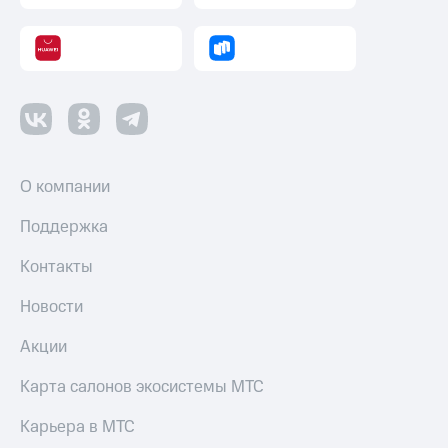
Скидка 30%
с карты
на связь
МТС Деньги
С картой
Обзоры
МТС
товаров
Деньги
МТС
Скидки
Накопления
до 40%
на смартфоны
Откладывайте
О компании
деньги
при
и получайте
Поддержка
покупке
доход 15%
со связью
Платежи
МТС
Контакты
и
переводы
Новости
Пополнить
Акции
номер
МТС
Карта салонов экосистемы МТС
Настройки
Карьера в МТС
автоплатежа