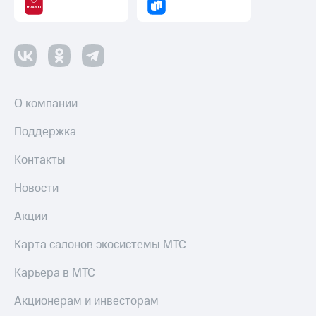
Пополнить
номер
другого
оператора
Оплата
интернета
О компании
и
ТВ
Поддержка
Переводы
Контакты
с
телефона
на карту
Новости
МТС Pay
Акции
Оплата
Карта салонов экосистемы МТС
по QR-
коду
Карьера в МТС
за границей
Акционерам и инвесторам
тернет-магазин