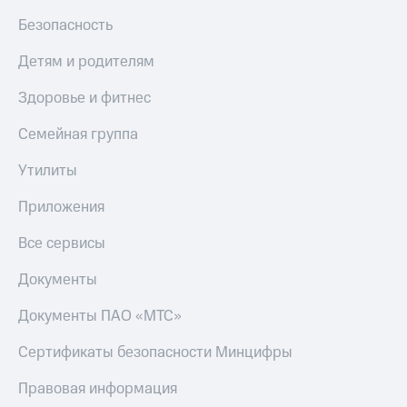
МТС
КИОН
Безопасность
Деньги
Строки
МТС
Детям и родителям
Накопления
Live
Здоровье и фитнес
Откладывайте
Гудок
деньги
и получайте
Семейная группа
Мой
доход 15%
МТС
Акции
Утилиты
Условия
Все
пополнения
Приложения
приложения
Финансы
Скидка
Все сервисы
Инвестиции
30%
на связь
Получайте
Документы
доход
онлайн
Тарифы
Документы ПАО «МТС»
Страхование
RED,
РИИЛ
Сертификаты безопасности Минцифры
Покупка
и МТС Супер
полисов
дешевле
Правовая информация
онлайн
при оплате