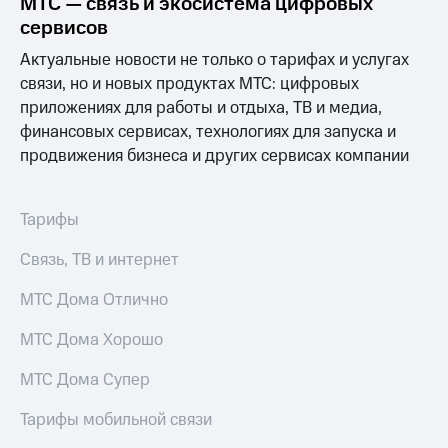
МТС — связь и экосистема цифровых
Выбрать
ТВ и телефон
красивый
для дома
сервисов
номер
Актуальные новости не только о тарифах и услугах
Услуги
Заменить
связи, но и новых продуктах МТС: цифровых
SIM-
Личный
приложениях для работы и отдыха, ТВ и медиа,
карту
кабинет
финансовых сервисах, технологиях для запуска и
интернета
продвижения бизнеса и других сервисах компании
Перейти
и
на
ТВ
eSIM
Личный
кабинет
Тарифы
Для дома
спутникового
Выберите
ТВ
Связь, ТВ и интернет
и подключите
Скачать
ТВ
приложение
МТС Дома Отлично
с выгодным
Мой
тарифом
МТС
МТС Дома Хорошо
Акции
Тарифы
МТС Дома Супер
Интернет,
ТВ и телефон
Видеонаблюдение
Тарифы мобильной связи
для дома
для дома