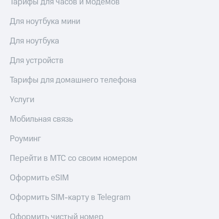
Тарифы для часов и модемов
висы и подписки
Сертификаты
МТС
безопасности
Premium
Для ноутбука мини
Всё
Подписка
Для ноутбука
под
на гигабайты
рукой
интернета,
Для устройств
в Мой МТС
фильмы,
музыка
Тарифы для домашнего телефона
Посмотрите,
и многое
что
другое
Услуги
полезного
Семейная
есть
группа
Мобильная связь
в нашем
приложении
Скидка
Роуминг
на тарифы,
КИОН
общие
Перейти в МТС со своим номером
подписки
КИОН
и услуги,
Музыка
Оформить eSIM
доступ
к геолокации
КИОН
Кино,
Оформить SIM-карту в Telegram
Строки
музыка,
книги
Оформить чистый номер