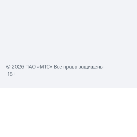
Смартфоны
Наушники
и
колонки
Умные
часы
и
трекеры
Умный
© 2026 ПАО «МТС» Все права защищены
дом
18+
Планшеты
Акции
и
скидки
Все
товары