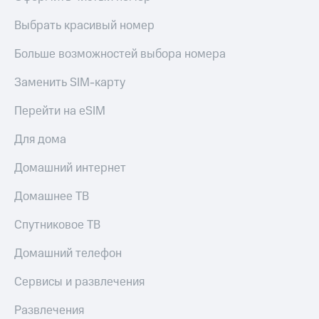
Live
и не
только
Выбрать красивый номер
Гудок
Безопасность
Больше возможностей выбора номера
Мой
МТС
Финансы
Заменить SIM-карту
Все
Детям
Перейти на eSIM
приложения
и родителям
Для дома
Инвестиции
Здоровье
и фитнес
Получайте
Домашний интернет
доход
Приложения
онлайн
Домашнее ТВ
от МТС
Страхование
Акции
Спутниковое ТВ
Покупка
полисов
Приложения
Домашний телефон
онлайн
КИОН
Скидка 30%
Сервисы и развлечения
на связь
КИОН
Музыка
Развлечения
С картой