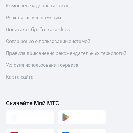
Скидка 30%
с карты
Комплаенс и деловая этика
на связь
МТС Деньги
Раскрытие информации
С картой
Обзоры
МТС
товаров
Политика обработки cookies
Деньги
МТС
Скидки
Соглашение о пользовании системой
Накопления
до 40%
на смартфоны
Правила применения рекомендательных технологий
Откладывайте
деньги
при
и получайте
Условия использования сервиса
покупке
доход 15%
со связью
Платежи
Карта сайта
МТС
и
переводы
Пополнить
Скачайте Мой МТС
номер
МТС
Настройки
автоплатежа