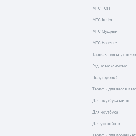
МТС ТОП
МТС Junior
МТС Мудрый
МТС Налегке
Тарифы для спутников
Год на максимуме
Полугодовой
Тарифы для часов и м
Для ноутбука мини
Для ноутбука
Для устройств
Тарифы для домашнег