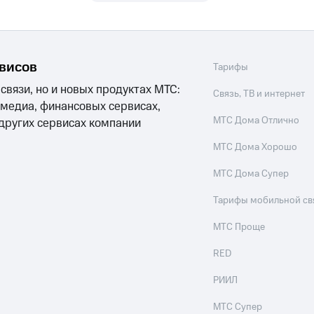
ле при оплате с карты МТС Деньги
рвисов
Тарифы
 связи, но и новых продуктах МТС:
Связь, ТВ и интернет
 медиа, финансовых сервисах,
МТС Дома Отлично
 других сервисах компании
МТС Дома Хорошо
МТС Дома Супер
Тарифы мобильной св
МТС Проще
RED
РИИЛ
МТС Супер