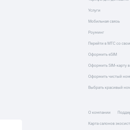
Услуги
Мобильная связь
Роуминг
Перейти в МТС со св
Оформить eSIM
Оформить SIM-карту в
Оформить чистый но
Выбрать красивый но
О компании
Подде
Карта салонов экоси