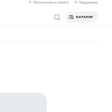
Пополнение и оплата
Поддержка
Скидка 30% на связь
Личные кабинеты
КАТАЛОГ
Мобильная связь
IM-карта для иностранцев
M
Для дома
ерейти в МТС со своим
ой МТС
Сервисы и подписки
фитнес
Приложения от МТС