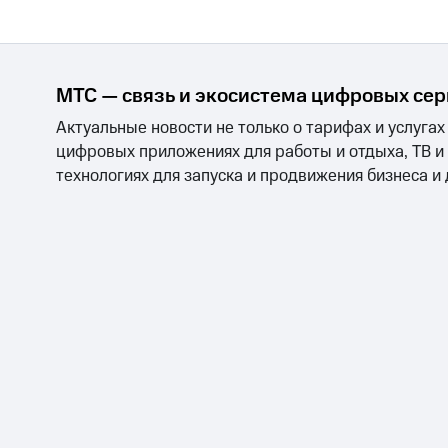
Тарифы RED, РИИЛ и МТС Супер дешев
Обзоры товаров
МТС — связь и экосистема цифровых се
Скидки до 40%
Актуальные новости не только о тарифах и услугах
на смартфоны
цифровых приложениях для работы и отдыха, ТВ и
технологиях для запуска и продвижения бизнеса и
при покупке со связью МТС