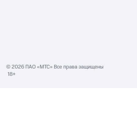
Смартфоны
Наушники
и
колонки
Умные
часы
и
трекеры
Умный
© 2026 ПАО «МТС» Все права защищены
дом
18+
Планшеты
Акции
и
скидки
Все
товары