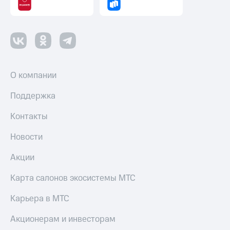
Пополнить
номер
другого
оператора
Оплата
интернета
О компании
и
ТВ
Поддержка
Переводы
Контакты
с
телефона
на карту
Новости
МТС Pay
Акции
Оплата
Карта салонов экосистемы МТС
по QR-
коду
Карьера в МТС
за границей
Акционерам и инвесторам
тернет-магазин