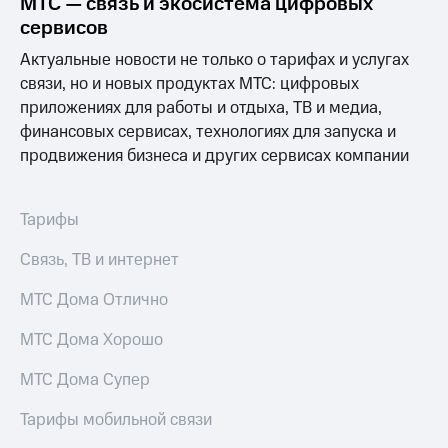
МТС — связь и экосистема цифровых
Выбрать
ТВ и телефон
красивый
для дома
сервисов
номер
Актуальные новости не только о тарифах и услугах
Услуги
Заменить
связи, но и новых продуктах МТС: цифровых
SIM-
Личный
приложениях для работы и отдыха, ТВ и медиа,
карту
кабинет
финансовых сервисах, технологиях для запуска и
интернета
продвижения бизнеса и других сервисах компании
Перейти
и
на
ТВ
eSIM
Личный
кабинет
Тарифы
Для дома
спутникового
Выберите
ТВ
Связь, ТВ и интернет
и подключите
Скачать
ТВ
приложение
МТС Дома Отлично
с выгодным
Мой
тарифом
МТС
МТС Дома Хорошо
Акции
Тарифы
МТС Дома Супер
Интернет,
ТВ и телефон
Видеонаблюдение
Тарифы мобильной связи
для дома
для дома