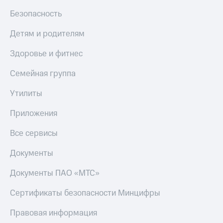
МТС
КИОН
Безопасность
Деньги
Строки
МТС
Детям и родителям
Накопления
Live
Здоровье и фитнес
Откладывайте
Гудок
деньги
и получайте
Семейная группа
Мой
доход 15%
МТС
Акции
Утилиты
Условия
Все
пополнения
Приложения
приложения
Финансы
Скидка
Все сервисы
Инвестиции
30%
на связь
Получайте
Документы
доход
онлайн
Тарифы
Документы ПАО «МТС»
Страхование
RED,
РИИЛ
Сертификаты безопасности Минцифры
Покупка
и МТС Супер
полисов
дешевле
Правовая информация
онлайн
при оплате