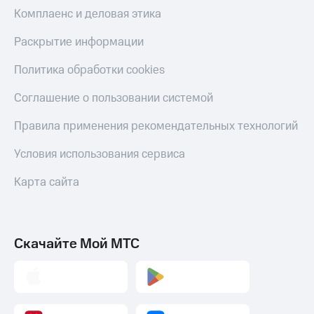
Скидка 30%
с карты
Комплаенс и деловая этика
на связь
МТС Деньги
Раскрытие информации
С картой
Обзоры
МТС
товаров
Политика обработки cookies
Деньги
МТС
Скидки
Соглашение о пользовании системой
Накопления
до 40%
на смартфоны
Правила применения рекомендательных технологий
Откладывайте
деньги
при
и получайте
Условия использования сервиса
покупке
доход 15%
со связью
Платежи
Карта сайта
МТС
и
переводы
Пополнить
Скачайте Мой МТС
номер
МТС
Настройки
автоплатежа