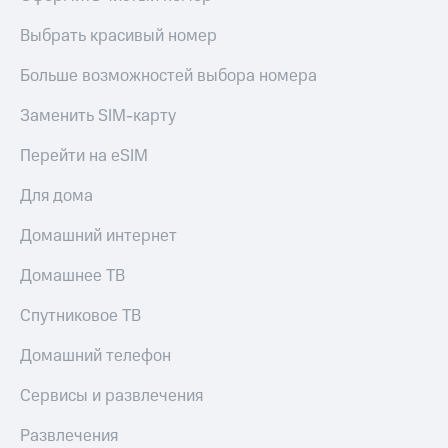
Live
и не
только
Выбрать красивый номер
Гудок
Безопасность
Больше возможностей выбора номера
Мой
МТС
Финансы
Заменить SIM-карту
Все
Детям
Перейти на eSIM
приложения
и родителям
Для дома
Инвестиции
Здоровье
и фитнес
Получайте
Домашний интернет
доход
Приложения
онлайн
Домашнее ТВ
от МТС
Страхование
Акции
Спутниковое ТВ
Покупка
полисов
Приложения
Домашний телефон
онлайн
КИОН
Скидка 30%
Сервисы и развлечения
на связь
КИОН
Музыка
Развлечения
С картой