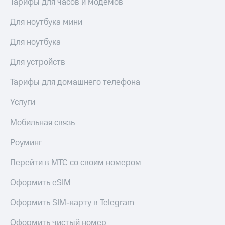
Тарифы для часов и модемов
висы и подписки
Сертификаты
МТС
безопасности
Premium
Для ноутбука мини
Всё
Подписка
Для ноутбука
под
на гигабайты
рукой
интернета,
Для устройств
в Мой МТС
фильмы,
музыка
Тарифы для домашнего телефона
Посмотрите,
и многое
что
другое
Услуги
полезного
Семейная
есть
группа
Мобильная связь
в нашем
приложении
Скидка
Роуминг
на тарифы,
КИОН
общие
Перейти в МТС со своим номером
подписки
КИОН
и услуги,
Музыка
Оформить eSIM
доступ
к геолокации
КИОН
Кино,
Оформить SIM-карту в Telegram
Строки
музыка,
книги
Оформить чистый номер