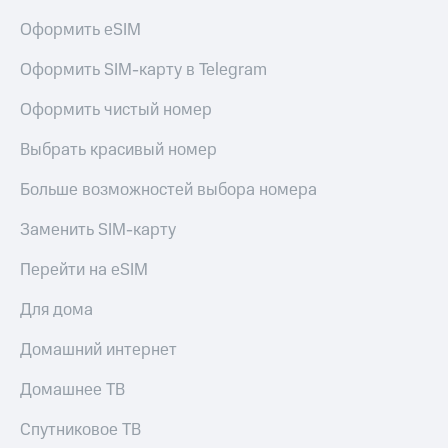
Live
и не
Оформить eSIM
только
Гудок
Безопасность
Оформить SIM-карту в Telegram
Мой
МТС
Финансы
Оформить чистый номер
Все
Детям
Выбрать красивый номер
приложения
и родителям
Больше возможностей выбора номера
Инвестиции
Здоровье
и фитнес
Заменить SIM-карту
Получайте
доход
Приложения
Перейти на eSIM
онлайн
от МТС
Страхование
Для дома
Акции
Покупка
полисов
Домашний интернет
Приложения
онлайн
КИОН
Скидка 30%
Домашнее ТВ
на связь
КИОН
Спутниковое ТВ
Музыка
С картой