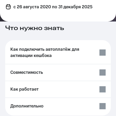
на связь
c 26 августа 2020
по 31 декабря 2025
Роуминг
Тарифы
RED,
Семейная
РИИЛ
Что нужно знать
группа
и МТС
Супер
Заказать
дешевле
SIM-
при
карту
оплате
Как подключить автоплатёж для
с карты
активации кешбэка
Оформить
МТС
eSIM
Деньги
Совместимость
SIM-
Выберите
карта
и подключите
для
ТВ
иностранцев
с выгодным
Как работает
тарифом
Оформить
чистый
Тарифы
Дополнительно
номер
Интернет,