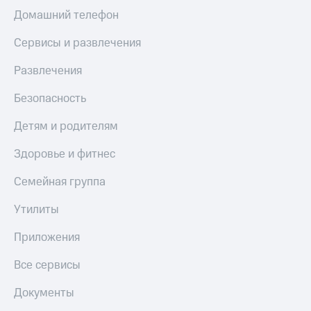
МТС
КИОН
Домашний телефон
Деньги
Строки
МТС
Сервисы и развлечения
Накопления
Live
Развлечения
Откладывайте
Гудок
деньги
Безопасность
и получайте
Мой
доход 15%
МТС
Детям и родителям
Акции
Условия
Все
Здоровье и фитнес
пополнения
приложения
Финансы
Скидка
Семейная группа
Инвестиции
30%
Утилиты
на связь
Получайте
доход
Приложения
онлайн
Тарифы
Страхование
RED,
Все сервисы
РИИЛ
Покупка
и МТС Супер
полисов
дешевле
Документы
онлайн
при оплате