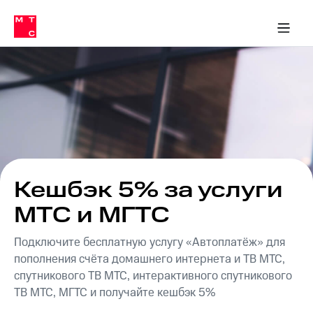
Перенести
ка 30% на связь
обильная связь
Сервисы и подписки
Интернет-магазин
Для дома
Скидка 30% на связь
Личные кабинеты
Финансы
Приложения
номер
ичные кабинеты
в МТС
Мобильная
связь
Тарифы
Интернет
и
ТВ
Услуги
Спутниковое
ТВ
Роуминг
МТС
Кешбэк 5% за услуги
Деньги
Личный
МТС и МГТС
кабинет
Мобильная связь
Скачать
Перенести
Подключите бесплатную услугу «Автоплатёж» для
приложение
номер
Мой
в МТС
пополнения счёта домашнего интернета и ТВ МТС,
МТС
спутникового ТВ МТС, интерактивного спутникового
Акции
Тарифы
ТВ МТС, МГТС и получайте кешбэк 5%
Скидка 30%
Услуги