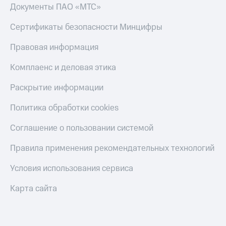
Скидка 30%
с карты
Документы ПАО «МТС»
на связь
МТС Деньги
Сертификаты безопасности Минцифры
С картой
Обзоры
МТС
товаров
Правовая информация
Деньги
МТС
Скидки
Комплаенс и деловая этика
Накопления
до 40%
на смартфоны
Раскрытие информации
Откладывайте
деньги
при
Политика обработки cookies
и получайте
покупке
доход 15%
со связью
Соглашение о пользовании системой
Платежи
МТС
и
Правила применения рекомендательных технологий
переводы
Пополнить
Условия использования сервиса
номер
МТС
Карта сайта
Настройки
автоплатежа