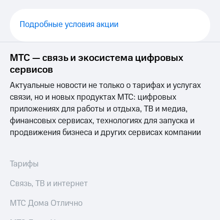
Выбрать
ТВ и телефон
красивый
для дома
номер
Подробные условия акции
Услуги
Заменить
SIM-
Личный
МТС — связь и экосистема цифровых
карту
кабинет
интернета
сервисов
Перейти
и
Актуальные новости не только о тарифах и услугах
на
ТВ
eSIM
Личный
связи, но и новых продуктах МТС: цифровых
кабинет
приложениях для работы и отдыха, ТВ и медиа,
Для дома
спутникового
финансовых сервисах, технологиях для запуска и
Выберите
ТВ
продвижения бизнеса и других сервисах компании
и подключите
Скачать
ТВ
приложение
с выгодным
Мой
тарифом
МТС
Тарифы
Акции
Тарифы
Связь, ТВ и интернет
Интернет,
ТВ и телефон
Видеонаблюдение
МТС Дома Отлично
для дома
для дома