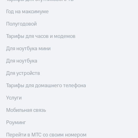
висы и подписки
Сертификаты
МТС
безопасности
Год на максимуме
Premium
Всё
Полугодовой
Подписка
под
на гигабайты
рукой
интернета,
Тарифы для часов и модемов
в Мой МТС
фильмы,
музыка
Для ноутбука мини
Посмотрите,
и многое
что
другое
Для ноутбука
полезного
Семейная
есть
группа
Для устройств
в нашем
приложении
Скидка
Тарифы для домашнего телефона
на тарифы,
КИОН
общие
Услуги
подписки
КИОН
и услуги,
Мобильная связь
Музыка
доступ
к геолокации
КИОН
Роуминг
Кино,
Строки
музыка,
Перейти в МТС со своим номером
книги