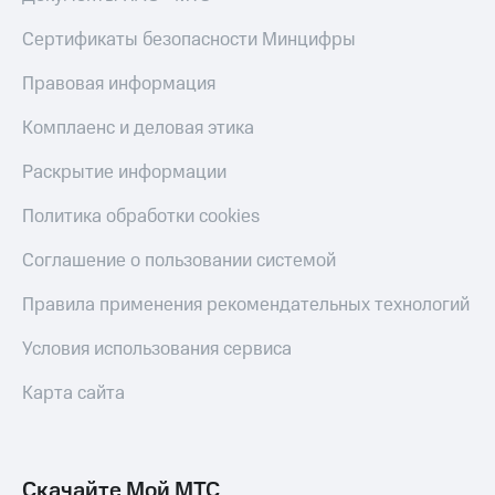
Live
и не
только
Сертификаты безопасности Минцифры
Гудок
Безопасность
Правовая информация
Мой
МТС
Финансы
Комплаенс и деловая этика
Все
Детям
Раскрытие информации
приложения
и родителям
Политика обработки cookies
Инвестиции
Здоровье
и фитнес
Получайте
Соглашение о пользовании системой
доход
Приложения
онлайн
Правила применения рекомендательных технологий
от МТС
Страхование
Акции
Условия использования сервиса
Покупка
полисов
Приложения
Карта сайта
онлайн
КИОН
Скидка 30%
на связь
КИОН
Музыка
Скачайте Мой МТС
С картой