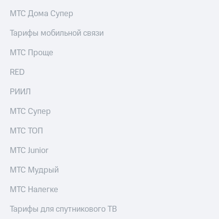
на связь
МТС Дома Супер
Роуминг
Тарифы
Тарифы мобильной связи
RED,
Семейная
РИИЛ
МТС Проще
группа
и МТС
Супер
RED
Заказать
дешевле
SIM-
при
карту
РИИЛ
оплате
с карты
Оформить
МТС
МТС Супер
eSIM
Деньги
МТС ТОП
SIM-
Выберите
карта
и подключите
МТС Junior
для
ТВ
иностранцев
с выгодным
МТС Мудрый
тарифом
Оформить
МТС Налегке
чистый
Тарифы
номер
Тарифы для спутникового ТВ
Интернет,