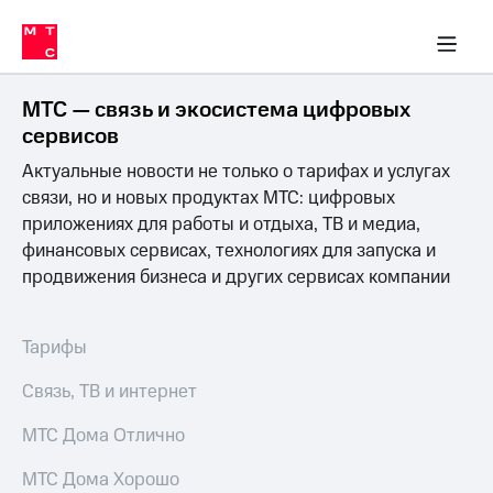
Перенести
ка 30% на связь
обильная связь
Сервисы и подписки
Интернет-магазин
Для дома
Скидка 30% на связь
Личные кабинеты
Финансы
Приложения
номер
ичные кабинеты
в МТС
Мобильная
связь
МТС — связь и экосистема цифровых
Тарифы
Интернет
сервисов
и
Актуальные новости не только о тарифах и услугах
ТВ
Услуги
связи, но и новых продуктах МТС: цифровых
Спутниковое
приложениях для работы и отдыха, ТВ и медиа,
ТВ
финансовых сервисах, технологиях для запуска и
Роуминг
продвижения бизнеса и других сервисах компании
МТС
Деньги
Личный
кабинет
Мобильная связь
Тарифы
Скачать
Перенести
приложение
номер
Связь, ТВ и интернет
Мой
в МТС
МТС
МТС Дома Отлично
Акции
Тарифы
МТС Дома Хорошо
Скидка 30%
Услуги