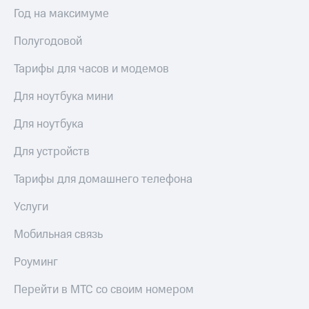
Выбрать
ТВ и телефон
Год на максимуме
красивый
для дома
номер
Полугодовой
Услуги
Заменить
SIM-
Тарифы для часов и модемов
Личный
карту
кабинет
интернета
Для ноутбука мини
Перейти
и
на
ТВ
Для ноутбука
eSIM
Личный
кабинет
Для устройств
Для дома
спутникового
Выберите
ТВ
Тарифы для домашнего телефона
и подключите
Скачать
ТВ
приложение
Услуги
с выгодным
Мой
тарифом
МТС
Мобильная связь
Акции
Тарифы
Роуминг
Интернет,
ТВ и телефон
Видеонаблюдение
Перейти в МТС со своим номером
для дома
для дома