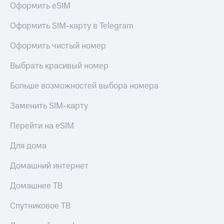
Оформить eSIM
Услуги
290 ₽/
мес
Акции
Оформить SIM-карту в Telegram
МТС
Домашний
Оформить чистый номер
Premium
интернет
Выбрать красивый номер
Подписка
Домашнее
на гигабайты
ТВ
интернета,
Больше возможностей выбора номера
фильмы,
Спутниковое
музыка
Заменить SIM-карту
ТВ
и многое
другое
Перейти на eSIM
Домашний
Семейная
телефон
группа
Для дома
Перейти
Скидка
Домашний интернет
в МТС
на тарифы,
со своим
общие
Домашнее ТВ
номером
подписки
и услуги,
Спутниковое ТВ
Поддержка
доступ
к геолокации