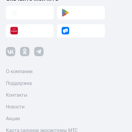
МТС
КИОН
Деньги
Строки
МТС
Накопления
Live
Откладывайте
Гудок
деньги
и получайте
Мой
доход 15%
МТС
Акции
Условия
Все
пополнения
приложения
О компании
Финансы
Скидка
Инвестиции
Поддержка
30%
на связь
Получайте
Контакты
доход
онлайн
Тарифы
Новости
Страхование
RED,
РИИЛ
Покупка
и МТС Супер
Акции
полисов
дешевле
онлайн
при оплате
Карта салонов экосистемы МТС