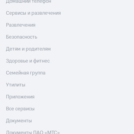
Домашний телефон
висы и подписки
Сертификаты
МТС
безопасности
Premium
Сервисы и развлечения
Всё
Подписка
Развлечения
под
на гигабайты
рукой
интернета,
Безопасность
в Мой МТС
фильмы,
музыка
Детям и родителям
Посмотрите,
и многое
что
другое
Здоровье и фитнес
полезного
Семейная
есть
группа
Семейная группа
в нашем
приложении
Скидка
Утилиты
на тарифы,
КИОН
общие
Приложения
подписки
КИОН
и услуги,
Музыка
Все сервисы
доступ
к геолокации
КИОН
Кино,
Документы
Строки
музыка,
книги
Документы ПАО «МТС»