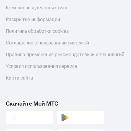
Пополнить
Комплаенс и деловая этика
номер
МТС
Раскрытие информации
Настройки
Политика обработки cookies
автоплатежа
Пополнить
Соглашение о пользовании системой
номер
другого
Правила применения рекомендательных технологий
оператора
Условия использования сервиса
Оплата
интернета
Карта сайта
и
ТВ
Переводы
Скачайте Мой МТС
с
телефона
на карту
МТС Pay