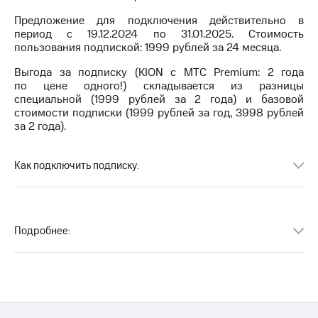
Интернет,
Выбрать
ТВ и телефон
красивый
Предложение для подключения действительно в
для дома
номер
период c 19.12.2024 по 31.01.2025. Стоимость
пользования подпиской: 1999 рублей за 24 месяца.
Заменить
Услуги
SIM-
Выгода за подписку (KION с МТС Premium: 2 года
карту
по цене одного!) складывается из разницы
Личный
специальной (1999 рублей за 2 года) и базовой
кабинет
Перейти
стоимости подписки (1999 рублей за год, 3998 рублей
интернета
на
за 2 года).
и
eSIM
ТВ
Личный
Для дома
Как подключить подписку:
кабинет
Выберите
спутникового
и подключите
ТВ
ТВ
Скачать
с выгодным
приложение
Подробнее:
тарифом
Мой
МТС
Акции
Тарифы
Интернет,
ТВ и телефон
Видеонаблюдение
для дома