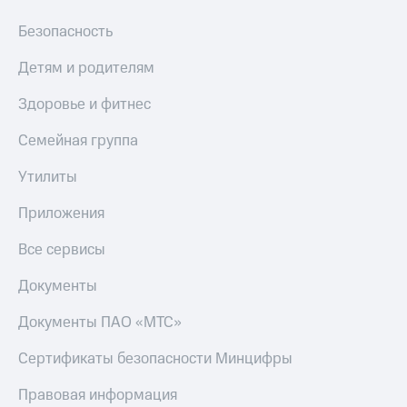
Тарифы
Покупка
Безопасность
RED,
полисов
РИИЛ
онлайн
Детям и родителям
и МТС Супер
дешевле
Скидка 30%
Здоровье и фитнес
при оплате
на связь
с карты
Семейная группа
МТС Деньги
С картой
МТС
Утилиты
Обзоры
Деньги
товаров
Приложения
МТС
Скидки
Накопления
до 40%
Все сервисы
Откладывайте
на смартфоны
деньги
Документы
и получайте
при
доход 15%
покупке
Документы ПАО «МТС»
со связью
Платежи
МТС
Сертификаты безопасности Минцифры
и
переводы
Правовая информация