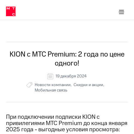
Перенести
ка 30% на связь
обильная связь
Сервисы и подписки
Интернет-магазин
Для дома
Скидка 30% на связь
Личные кабинеты
Финансы
Приложения
номер
ичные кабинеты
в МТС
Мобильная
связь
Все Новости
Тарифы
Интернет
и
ТВ
Услуги
KION с МТС Premium: 2 года по цене
Спутниковое
одного!
ТВ
Роуминг
МТС
19 декабря 2024
Деньги
Новости компании
Скидки и акции
Личный
Мобильная связь
кабинет
Мобильная связь
Скачать
Перенести
приложение
номер
Мой
в МТС
МТС
При подключении подписки KION с
Акции
Тарифы
привилегиями МТС Premium до конца января
2025 года - выгодные условия просмотра:
Скидка 30%
Услуги