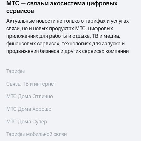
МТС — связь и экосистема цифровых
для дома
сервисов
Услуги
290 ₽/
Актуальные новости не только о тарифах и услугах
мес
Акции
связи, но и новых продуктах МТС: цифровых
МТС
приложениях для работы и отдыха, ТВ и медиа,
Домашний
Premium
финансовых сервисах, технологиях для запуска и
интернет
продвижения бизнеса и других сервисах компании
Подписка
Домашнее
на гигабайты
ТВ
интернета,
фильмы,
Тарифы
Спутниковое
музыка
ТВ
и многое
Связь, ТВ и интернет
другое
Домашний
МТС Дома Отлично
телефон
Семейная
группа
МТС Дома Хорошо
Перейти
в МТС
Скидка
МТС Дома Супер
со своим
на тарифы,
номером
общие
Тарифы мобильной связи
подписки
Поддержка
и услуги,