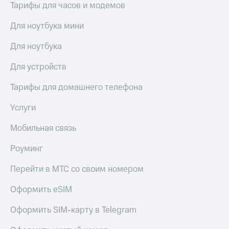
Тарифы для часов и модемов
КИОН
Кино,
Строки
музыка,
Для ноутбука мини
книги
Live
и не
Для ноутбука
только
Гудок
Для устройств
Безопасность
Мой
МТС
Финансы
Тарифы для домашнего телефона
Все
Детям
Услуги
приложения
и родителям
Мобильная связь
Инвестиции
Здоровье
и фитнес
Роуминг
Получайте
доход
Приложения
Перейти в МТС со своим номером
онлайн
от МТС
Оформить eSIM
Страхование
Акции
Покупка
Оформить SIM-карту в Telegram
Приложения
полисов
КИОН
онлайн