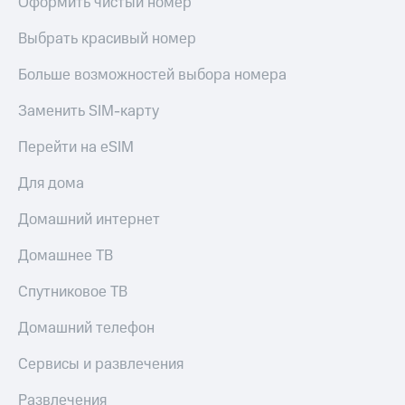
Оформить чистый номер
КИОН
Скидка 30%
Выбрать красивый номер
Музыка
на связь
Больше возможностей выбора номера
КИОН
С картой
Строки
МТС
Заменить SIM-карту
Деньги
Live
Перейти на eSIM
МТС
Гудок
Накопления
Для дома
Мой
Откладывайте
МТС
деньги
Домашний интернет
и получайте
Все
доход 15%
Домашнее ТВ
приложения
Акции
Финансы
Спутниковое ТВ
Инвестиции
Условия
пополнения
Домашний телефон
Получайте
доход
Скидка
Сервисы и развлечения
онлайн
30%
на связь
Развлечения
Страхование