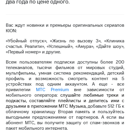
два года по цене одного.
на связь
Роуминг
Тарифы
RED,
Вас ждут новинки и премьеры оригинальных сериалов
Семейная
РИИЛ
KION:
группа
и МТС
Супер
«Убойный отпуск», «Жизнь по вызову 3», «Клиника
Заказать
дешевле
счастья. Реалити», «Успешный», «Амура», «Дайте шоу»,
SIM-
при
«Первый номер» и другие.
карту
оплате
с карты
Всем пользователям подписки доступны более 200
Оформить
МТС
телеканалов, тысячи фильмов от мировых студий,
eSIM
Деньги
мультфильмы, умная система рекомендаций, детский
профиль и возможность смотреть контент на 5
SIM-
Выберите
устройствах под одним аккаунтом. А еще - все
карта
и подключите
привилегии
МТС
Premium
вне зависимости от
для
ТВ
мобильного оператора:
слушайте любимые треки и
иностранцев
с выгодным
подкасты, составляйте плейлисты и делитесь ими с
тарифом
друзьями в приложении МТС Музыка,
добавьте 512 ГБ к
Оформить
облачному хранилищу Вторая память и пользуйтесь
чистый
выгодными предложениями от партнеров. А если вы
Тарифы
номер
абонент МТС, вы получите защиту от спам-звонков и
пакет мобильного интернета.