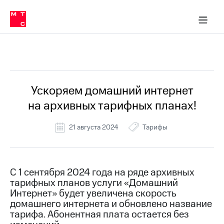
Перенести
ка 30% на связь
обильная связь
Сервисы и подписки
Интернет-магазин
Для дома
Скидка 30% на связь
Личные кабинеты
Финансы
Приложения
номер
ичные кабинеты
в МТС
Мобильная
связь
Все Новости
Тарифы
Интернет
и
ТВ
Услуги
Ускоряем домашний интернет
Спутниковое
на архивных тарифных планах!
ТВ
Роуминг
МТС
21 августа 2024
Тарифы
Деньги
Личный
кабинет
Мобильная связь
Скачать
Перенести
С 1 сентября 2024 года на ряде архивных
приложение
номер
тарифных планов услуги «Домашний
Мой
в МТС
МТС
Интернет» будет увеличена скорость
Акции
домашнего интернета и обновлено название
Тарифы
тарифа. Абонентная плата остается без
Скидка 30%
Услуги