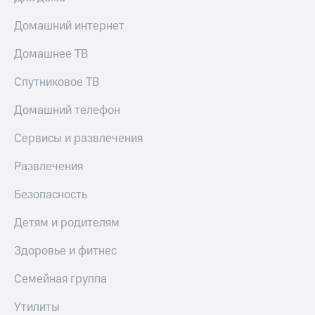
КИОН
Кино,
Строки
Домашний интернет
музыка,
книги
Live
и не
Домашнее ТВ
только
Гудок
Спутниковое ТВ
Безопасность
Мой
Домашний телефон
МТС
Финансы
Сервисы и развлечения
Все
Детям
приложения
и родителям
Развлечения
Инвестиции
Здоровье
Безопасность
и фитнес
Получайте
Детям и родителям
доход
Приложения
онлайн
от МТС
Здоровье и фитнес
Страхование
Акции
Семейная группа
Покупка
Приложения
полисов
Утилиты
КИОН
онлайн