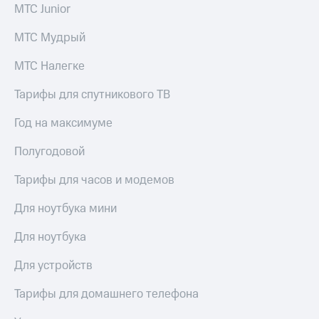
для дома
МТС Junior
Услуги
290 ₽/
МТС Мудрый
мес
Акции
МТС Налегке
МТС
Домашний
Premium
Тарифы для спутникового ТВ
интернет
Подписка
Год на максимуме
Домашнее
на гигабайты
ТВ
интернета,
Полугодовой
фильмы,
Спутниковое
музыка
Тарифы для часов и модемов
ТВ
и многое
другое
Домашний
Для ноутбука мини
телефон
Семейная
Для ноутбука
группа
Перейти
в МТС
Скидка
Для устройств
со своим
на тарифы,
номером
общие
Тарифы для домашнего телефона
подписки
Поддержка
и услуги,