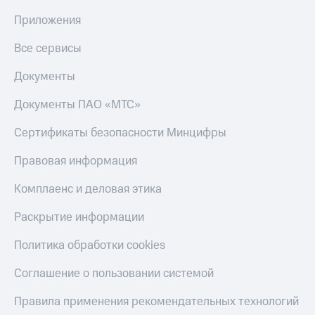
КИОН
Приложения
Скидка 30%
Музыка
на связь
Все сервисы
КИОН
С картой
Строки
Документы
МТС
Деньги
Live
Документы ПАО «МТС»
МТС
Гудок
Накопления
Сертификаты безопасности Минцифры
Мой
Откладывайте
Правовая информация
МТС
деньги
и получайте
Комплаенс и деловая этика
Все
доход 15%
приложения
Раскрытие информации
Акции
Финансы
Инвестиции
Условия
Политика обработки cookies
пополнения
Получайте
Соглашение о пользовании системой
доход
Скидка
онлайн
30%
Правила применения рекомендательных технологий
на связь
Страхование