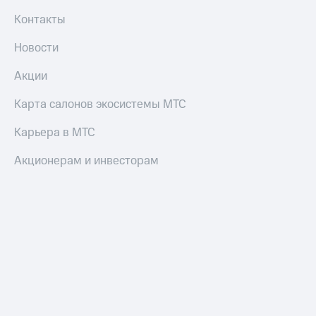
Пополнить
Контакты
номер
МТС
Новости
Настройки
Акции
автоплатежа
Пополнить
Карта салонов экосистемы МТС
номер
другого
Карьера в МТС
оператора
Акционерам и инвесторам
Оплата
интернета
и
ТВ
Переводы
с
телефона
на карту
МТС Pay