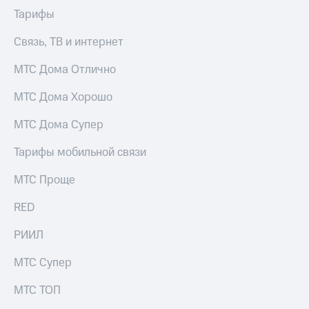
Интернет,
Выбрать
Тарифы
ТВ и телефон
красивый
для дома
номер
Связь, ТВ и интернет
Заменить
Услуги
SIM-
МТС Дома Отлично
карту
Личный
МТС Дома Хорошо
кабинет
Перейти
интернета
на
МТС Дома Супер
и
eSIM
ТВ
Тарифы мобильной связи
Личный
Для дома
кабинет
Выберите
МТС Проще
спутникового
и подключите
ТВ
ТВ
RED
Скачать
с выгодным
приложение
тарифом
РИИЛ
Мой
МТС
Акции
МТС Супер
Тарифы
Интернет,
ТВ и телефон
МТС ТОП
Видеонаблюдение
для дома