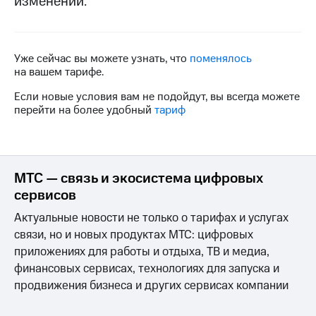
изменений.
на связь
Роуминг
Тарифы
RED,
Уже сейчас вы можете узнать, что
поменялось
Семейная
РИИЛ
на вашем тарифе.
группа
и МТС
Супер
Если новые условия вам не подойдут, вы всегда можете
Заказать
дешевле
перейти на более удобный
тариф
SIM-
при
карту
оплате
с карты
Оформить
МТС
eSIM
Деньги
МТС — связь и экосистема цифровых
сервисов
SIM-
Выберите
карта
и подключите
Актуальные новости не только о тарифах и услугах
для
ТВ
связи, но и новых продуктах МТС: цифровых
иностранцев
с выгодным
приложениях для работы и отдыха, ТВ и медиа,
тарифом
Оформить
финансовых сервисах, технологиях для запуска и
чистый
продвижения бизнеса и других сервисах компании
Тарифы
номер