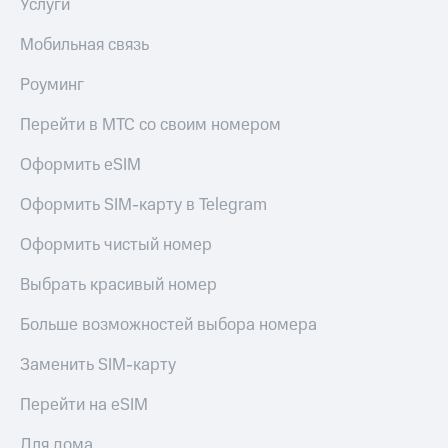
Услуги
доступ
висы и подписки
к геолокации
Мобильная связь
МТС
Сертификаты
Premium
Роуминг
безопасности
Подписка
Перейти в МТС со своим номером
Всё
на гигабайты
интернета,
под
Оформить eSIM
фильмы,
рукой
музыка
в Мой МТС
Оформить SIM-карту в Telegram
и многое
другое
Посмотрите,
Оформить чистый номер
что
Семейная
полезного
группа
Выбрать красивый номер
есть
в нашем
Скидка
Больше возможностей выбора номера
приложении
на тарифы,
общие
Заменить SIM-карту
КИОН
подписки
и услуги,
КИОН
Перейти на eSIM
доступ
Музыка
к геолокации
Для дома