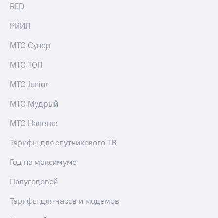
для дома
RED
Услуги
290 ₽/
РИИЛ
мес
Акции
МТС Супер
МТС
Домашний
Premium
МТС ТОП
интернет
Подписка
МТС Junior
Домашнее
на гигабайты
ТВ
интернета,
МТС Мудрый
фильмы,
Спутниковое
музыка
МТС Налегке
ТВ
и многое
другое
Домашний
Тарифы для спутникового ТВ
телефон
Семейная
группа
Год на максимуме
Перейти
в МТС
Скидка
Полугодовой
со своим
на тарифы,
номером
общие
Тарифы для часов и модемов
подписки
Поддержка
и услуги,