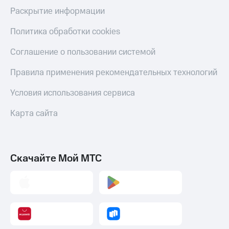
Раскрытие информации
Тарифы
Покупка
RED,
полисов
Политика обработки cookies
РИИЛ
онлайн
и МТС Супер
дешевле
Соглашение о пользовании системой
Скидка 30%
при оплате
на связь
с карты
Правила применения рекомендательных технологий
МТС Деньги
С картой
Условия использования сервиса
МТС
Обзоры
Деньги
товаров
Карта сайта
МТС
Скидки
Накопления
до 40%
Откладывайте
на смартфоны
Скачайте Мой МТС
деньги
и получайте
при
доход 15%
покупке
со связью
Платежи
МТС
и
переводы