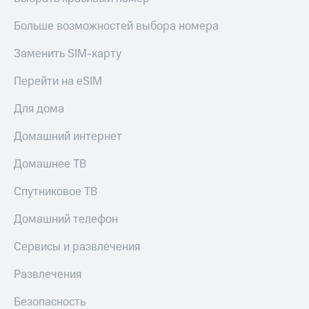
КИОН
Кино,
Строки
музыка,
Больше возможностей выбора номера
книги
Live
и не
Заменить SIM-карту
только
Гудок
Перейти на eSIM
Безопасность
Мой
Для дома
МТС
Финансы
Домашний интернет
Все
Детям
приложения
и родителям
Домашнее ТВ
Инвестиции
Здоровье
Спутниковое ТВ
и фитнес
Получайте
доход
Домашний телефон
Приложения
онлайн
от МТС
Сервисы и развлечения
Страхование
Акции
Развлечения
Покупка
Приложения
полисов
КИОН
Безопасность
онлайн