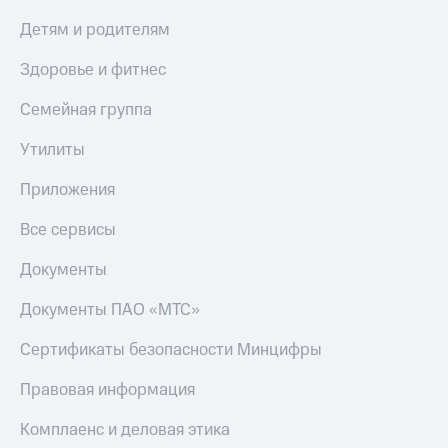
КИОН
Детям и родителям
Скидка 30%
Музыка
на связь
Здоровье и фитнес
КИОН
С картой
Строки
Семейная группа
МТС
Деньги
Live
Утилиты
МТС
Гудок
Накопления
Приложения
Мой
Откладывайте
Все сервисы
МТС
деньги
и получайте
Документы
Все
доход 15%
приложения
Документы ПАО «МТС»
Акции
Финансы
Инвестиции
Условия
Сертификаты безопасности Минцифры
пополнения
Получайте
доход
Скидка
Правовая информация
онлайн
30%
Комплаенс и деловая этика
на связь
Страхование