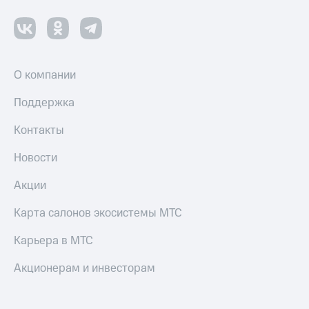
Пополнить
номер
МТС
Настройки
автоплатежа
О компании
Пополнить
Поддержка
номер
другого
Контакты
оператора
Новости
Оплата
интернета
Акции
и
ТВ
Карта салонов экосистемы МТС
Переводы
Карьера в МТС
с
телефона
Акционерам и инвесторам
на карту
МТС Pay