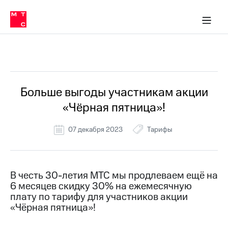
Перенести
ка 30% на связь
обильная связь
Сервисы и подписки
Интернет-магазин
Для дома
Скидка 30% на связь
Личные кабинеты
Финансы
Приложения
номер
ичные кабинеты
в МТС
Мобильная
связь
Все Новости
Тарифы
Интернет
и
ТВ
Услуги
Больше выгоды участникам акции
Спутниковое
«Чёрная пятница»!
ТВ
Роуминг
МТС
07 декабря 2023
Тарифы
Деньги
Личный
кабинет
Мобильная связь
Скачать
Перенести
В честь 30-летия МТС мы продлеваем ещё на
приложение
номер
6 месяцев скидку 30% на ежемесячную
Мой
в МТС
МТС
плату по тарифу для участников акции
Акции
«Чёрная пятница»!
Тарифы
Скидка 30%
Услуги