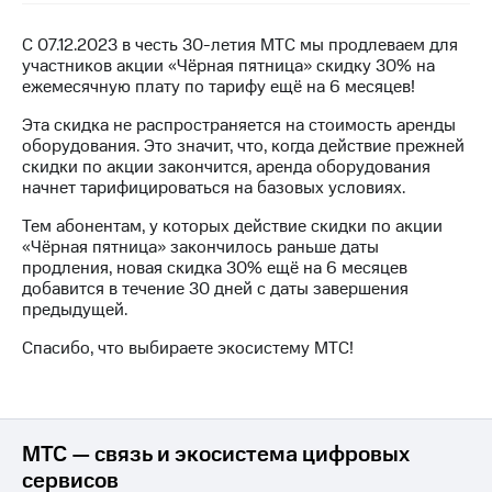
на связь
С 07.12.2023 в честь
30-летия
МТС мы продлеваем для
Роуминг
Тарифы
участников акции «Чёрная пятница» скидку 30% на
RED,
ежемесячную плату по тарифу ещё на 6 месяцев!
Семейная
РИИЛ
группа
и МТС
Эта скидка не распространяется на стоимость аренды
Супер
оборудования. Это значит, что, когда действие прежней
Заказать
дешевле
скидки по акции закончится, аренда оборудования
SIM-
при
начнет тарифицироваться на базовых условиях.
карту
оплате
Тем абонентам, у которых действие скидки по акции
с карты
Оформить
«Чёрная пятница» закончилось раньше даты
МТС
eSIM
продления, новая скидка 30% ещё на 6 месяцев
Деньги
добавится в течение 30 дней с даты завершения
SIM-
предыдущей.
Выберите
карта
и подключите
Спасибо, что выбираете экосистему МТС!
для
ТВ
иностранцев
с выгодным
тарифом
Оформить
чистый
МТС — связь и экосистема цифровых
Тарифы
номер
сервисов