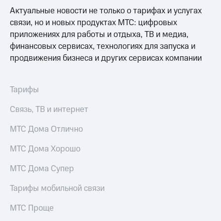
Интернет,
Выбрать
Актуальные новости не только о тарифах и услугах
ТВ и телефон
красивый
для дома
номер
связи, но и новых продуктах МТС: цифровых
приложениях для работы и отдыха, ТВ и медиа,
Заменить
финансовых сервисах, технологиях для запуска и
Услуги
SIM-
продвижения бизнеса и других сервисах компании
карту
Личный
кабинет
Перейти
интернета
на
Тарифы
и
eSIM
ТВ
Связь, ТВ и интернет
Личный
Для дома
кабинет
Выберите
МТС Дома Отлично
спутникового
и подключите
ТВ
ТВ
МТС Дома Хорошо
Скачать
с выгодным
приложение
тарифом
МТС Дома Супер
Мой
МТС
Акции
Тарифы мобильной связи
Тарифы
Интернет,
ТВ и телефон
МТС Проще
Видеонаблюдение
для дома