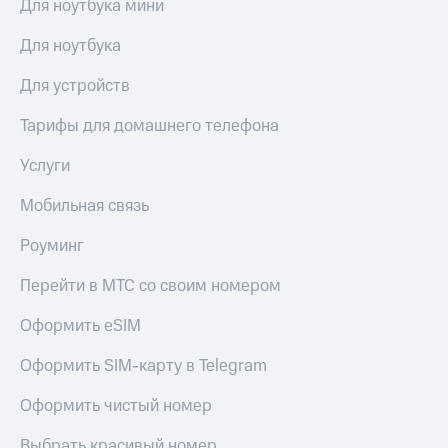
Для ноутбука мини
доступ
висы и подписки
к геолокации
Для ноутбука
МТС
Сертификаты
Premium
Для устройств
безопасности
Подписка
Тарифы для домашнего телефона
Всё
на гигабайты
интернета,
под
Услуги
фильмы,
рукой
музыка
в Мой МТС
Мобильная связь
и многое
другое
Посмотрите,
Роуминг
что
Семейная
полезного
группа
Перейти в МТС со своим номером
есть
в нашем
Скидка
Оформить eSIM
приложении
на тарифы,
общие
Оформить SIM-карту в Telegram
КИОН
подписки
и услуги,
КИОН
Оформить чистый номер
доступ
Музыка
к геолокации
Выбрать красивый номер