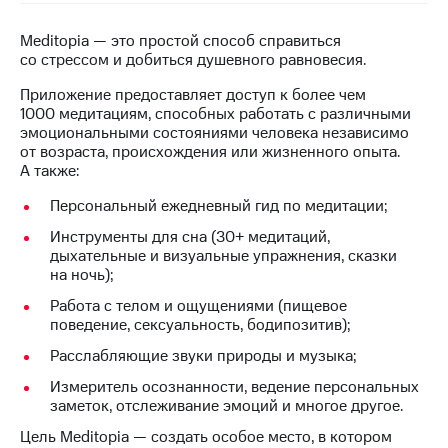
на связь
Meditopia — это простой способ справиться
Роуминг
Тарифы
со стрессом и добиться душевного равновесия.
RED,
Семейная
РИИЛ
Приложение предоставляет доступ к более чем
группа
и МТС
1000 медитациям, способных работать с различными
Супер
эмоциональными состояниями человека независимо
Заказать
дешевле
от возраста, происхождения или жизненного опыта.
SIM-
при
А также:
карту
оплате
Персональный ежедневный гид по медитации;
с карты
Оформить
МТС
Инструменты для сна (30+ медитаций,
eSIM
Деньги
дыхательные и визуальные упражнения, сказки
на ночь);
SIM-
Выберите
карта
и подключите
Работа с телом и ощущениями (пищевое
для
ТВ
поведение, сексуальность, бодипозитив);
иностранцев
с выгодным
Расслабляющие звуки природы и музыка;
тарифом
Оформить
Измеритель осознанности, ведение персональных
чистый
заметок, отслеживание эмоций и многое другое.
Тарифы
номер
Цель Meditopia — создать особое место, в котором