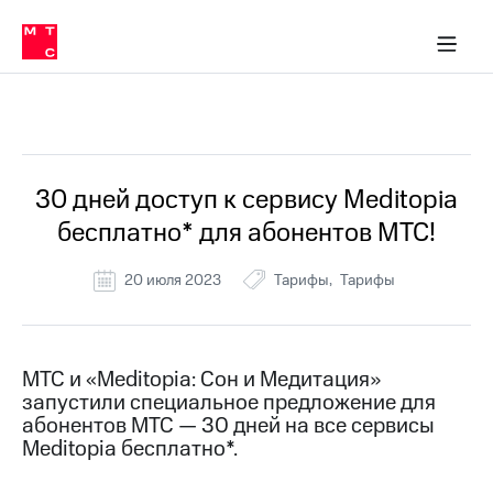
Перенести
ка 30% на связь
обильная связь
Сервисы и подписки
Интернет-магазин
Для дома
Скидка 30% на связь
Личные кабинеты
Финансы
Приложения
номер
ичные кабинеты
в МТС
Мобильная
связь
Все Новости
Тарифы
Интернет
и
ТВ
Услуги
30 дней доступ к сервису Meditopia
Спутниковое
бесплатно* для абонентов МТС!
ТВ
Роуминг
МТС
20 июля 2023
Тарифы
Тарифы
Деньги
Личный
кабинет
Мобильная связь
Скачать
Перенести
МТС и «Meditopia: Сон и Медитация»
приложение
номер
запустили специальное предложение для
Мой
в МТС
МТС
абонентов МТС — 30 дней на все сервисы
Акции
Meditopia бесплатно*.
Тарифы
Скидка 30%
Услуги