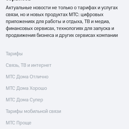
для дома
Актуальные новости не только о тарифах и услугах
Услуги
связи, но и новых продуктах МТС: цифровых
290 ₽/
мес
приложениях для работы и отдыха, ТВ и медиа,
Акции
финансовых сервисах, технологиях для запуска и
МТС
Домашний
продвижения бизнеса и других сервисах компании
Premium
интернет
Подписка
Домашнее
на гигабайты
Тарифы
ТВ
интернета,
фильмы,
Связь, ТВ и интернет
Спутниковое
музыка
ТВ
и многое
МТС Дома Отлично
другое
Домашний
МТС Дома Хорошо
телефон
Семейная
группа
МТС Дома Супер
Перейти
в МТС
Скидка
Тарифы мобильной связи
со своим
на тарифы,
номером
общие
МТС Проще
подписки
Поддержка
и услуги,