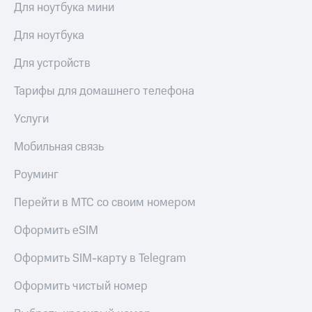
Для ноутбука мини
КИОН
Кино,
Строки
музыка,
Для ноутбука
книги
Live
и не
Для устройств
только
Гудок
Тарифы для домашнего телефона
Безопасность
Мой
МТС
Финансы
Услуги
Все
Детям
Мобильная связь
приложения
и родителям
Роуминг
Инвестиции
Здоровье
и фитнес
Перейти в МТС со своим номером
Получайте
доход
Приложения
Оформить eSIM
онлайн
от МТС
Оформить SIM-карту в Telegram
Страхование
Акции
Покупка
Оформить чистый номер
Приложения
полисов
КИОН
онлайн