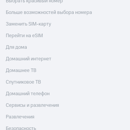
Выбрать красивый номер
КИОН
Скидка 30%
Больше возможностей выбора номера
Музыка
на связь
Заменить SIM-карту
КИОН
С картой
Строки
МТС
Перейти на eSIM
Деньги
Live
Для дома
МТС
Гудок
Накопления
Домашний интернет
Мой
Откладывайте
МТС
деньги
Домашнее ТВ
и получайте
Все
доход 15%
Спутниковое ТВ
приложения
Акции
Финансы
Домашний телефон
Инвестиции
Условия
пополнения
Сервисы и развлечения
Получайте
доход
Скидка
Развлечения
онлайн
30%
на связь
Безопасность
Страхование