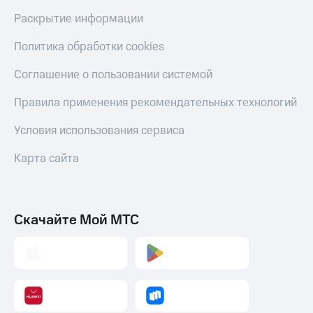
Пополнить
Раскрытие информации
номер
МТС
Политика обработки cookies
Настройки
Соглашение о пользовании системой
автоплатежа
Пополнить
Правила применения рекомендательных технологий
номер
другого
Условия использования сервиса
оператора
Карта сайта
Оплата
интернета
и
ТВ
Скачайте Мой МТС
Переводы
с
телефона
на карту
МТС Pay