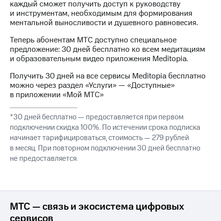
Интернет,
Выбрать
каждый сможет получить доступ к руководству
ТВ и телефон
красивый
и инструментам, необходимым для формирования
для дома
номер
ментальной выносливости и душевного равновесия.
Заменить
Теперь абонентам МТС доступно специальное
Услуги
SIM-
предложение: 30 дней бесплатно ко всем медитациям
карту
и образовательным видео приложения Meditopia.
Личный
кабинет
Получить 30 дней на все сервисы Meditopia бесплатно
Перейти
интернета
можно через раздел «Услуги» — «Доступные»
на
и
в приложении «Мой МТС»
eSIM
ТВ
Личный
Для дома
*30 дней бесплатно — предоставляется при первом
кабинет
Выберите
подключении скидка 100%. По истечении срока подписка
спутникового
и подключите
начинает тарифицироваться, стоимость — 279 рублей
ТВ
ТВ
в месяц. При повторном подключении 30 дней бесплатно
Скачать
с выгодным
не предоставляется.
приложение
тарифом
Мой
МТС
Акции
Тарифы
Интернет,
МТС — связь и экосистема цифровых
ТВ и телефон
Видеонаблюдение
для дома
сервисов