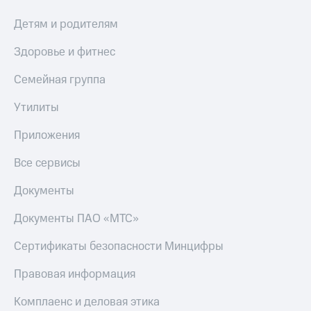
Тарифы
Покупка
Детям и родителям
RED,
полисов
РИИЛ
онлайн
Здоровье и фитнес
и МТС Супер
дешевле
Скидка 30%
Семейная группа
при оплате
на связь
с карты
Утилиты
МТС Деньги
С картой
МТС
Приложения
Обзоры
Деньги
товаров
Все сервисы
МТС
Скидки
Накопления
до 40%
Документы
Откладывайте
на смартфоны
деньги
Документы ПАО «МТС»
и получайте
при
доход 15%
покупке
Сертификаты безопасности Минцифры
со связью
Платежи
МТС
Правовая информация
и
переводы
Комплаенс и деловая этика