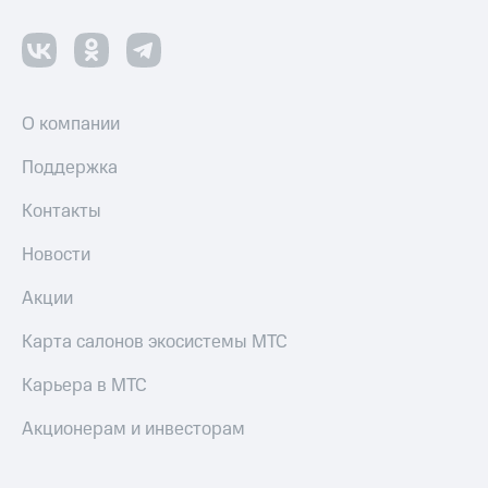
Оплата
по QR-
коду
за границей
О компании
тернет-магазин
Смартфоны
Поддержка
Наушники
и
Контакты
колонки
Новости
Умные
часы
Акции
и
трекеры
Карта салонов экосистемы МТС
Умный
Карьера в МТС
дом
Акционерам и инвесторам
Планшеты
Акции