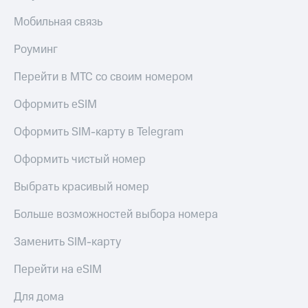
КИОН
Кино,
Мобильная связь
Строки
музыка,
книги
Live
Роуминг
и не
только
Гудок
Перейти в МТС со своим номером
Безопасность
Мой
Оформить eSIM
МТС
Финансы
Оформить SIM-карту в Telegram
Все
Детям
приложения
и родителям
Оформить чистый номер
Инвестиции
Здоровье
Выбрать красивый номер
и фитнес
Получайте
Больше возможностей выбора номера
доход
Приложения
онлайн
от МТС
Заменить SIM-карту
Страхование
Акции
Перейти на eSIM
Покупка
Приложения
полисов
Для дома
КИОН
онлайн