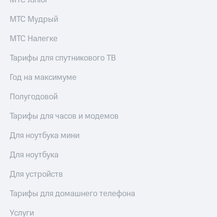
МТС Junior
доступ
висы и подписки
к геолокации
МТС Мудрый
МТС
Сертификаты
Premium
МТС Налегке
безопасности
Подписка
Тарифы для спутникового ТВ
Всё
на гигабайты
интернета,
под
Год на максимуме
фильмы,
рукой
музыка
в Мой МТС
Полугодовой
и многое
другое
Посмотрите,
Тарифы для часов и модемов
что
Семейная
полезного
группа
Для ноутбука мини
есть
в нашем
Скидка
Для ноутбука
приложении
на тарифы,
общие
Для устройств
КИОН
подписки
и услуги,
Тарифы для домашнего телефона
КИОН
доступ
Музыка
к геолокации
Услуги