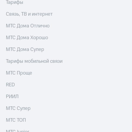
Тарифы
для дома
Услуги
Связь, ТВ и интернет
290 ₽/
мес
Акции
МТС Дома Отлично
МТС
Домашний
Premium
МТС Дома Хорошо
интернет
Подписка
МТС Дома Супер
Домашнее
на гигабайты
ТВ
интернета,
Тарифы мобильной связи
фильмы,
Спутниковое
музыка
МТС Проще
ТВ
и многое
другое
RED
Домашний
телефон
Семейная
РИИЛ
группа
Перейти
МТС Супер
в МТС
Скидка
со своим
на тарифы,
номером
МТС ТОП
общие
подписки
Поддержка
и услуги,