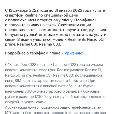
на связь
С 13 декабря 2022 года по 31 января 2023 года купите
Роуминг
Тарифы
смартфон Realme по специальной цене
RED,
с подключением к тарифному плану «Тарифище»
Семейная
РИИЛ
и получите скидку на связь. Участникам акции
группа
и МТС
предоставляется возможность получить скидку, в виде
Супер
бонусных рублей, которые можно потратить на услуги
Заказать
дешевле
связи. В акции участвуют модели Realme 9i, Narzo 50i
SIM-
при
prime, Realme C31, Realme C33.
карту
оплате
с карты
Подробнее о тарифном плане
«Тарифище»
.
Оформить
МТС
eSIM
Деньги
С 13 декабря 2022 года по 31 января 2023 года возможна
покупка комплекта: смартфон Realme (модели Realme 9i,
SIM-
Выберите
Narzo 50i prime, Realme C31, Realme C33) по специальной
карта
и подключите
цене, SIM-карты с тарифным планом Тарифище. При
для
ТВ
иностранцев
покупке комплекта на лицевой счет абонента будут
с выгодным
тарифом
начислены 300 рублей стартового баланса и бонусные
Оформить
рубли в размере 1700 бонусных рублей, которые являются
чистый
скидкой на услуги связи.
Тарифы
номер
Абонентский номер подвижной радиотелефонной связи
МТС может быть зарегистрирован в акции только один раз.