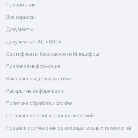
Приложения
Тарифы
Покупка
RED,
полисов
Все сервисы
РИИЛ
онлайн
и МТС Супер
Документы
дешевле
Скидка 30%
при оплате
на связь
Документы ПАО «МТС»
с карты
МТС Деньги
С картой
Сертификаты безопасности Минцифры
МТС
Обзоры
Деньги
товаров
Правовая информация
МТС
Скидки
Накопления
Комплаенс и деловая этика
до 40%
Откладывайте
на смартфоны
Раскрытие информации
деньги
и получайте
при
Политика обработки cookies
доход 15%
покупке
со связью
Соглашение о пользовании системой
Платежи
МТС
и
Правила применения рекомендательных технологий
переводы