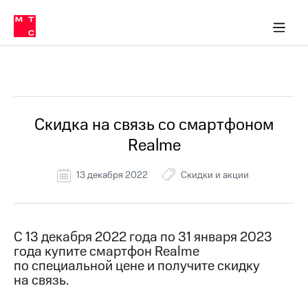
Перенести
ка 30% на связь
обильная связь
Сервисы и подписки
Интернет-магазин
Для дома
Скидка 30% на связь
Личные кабинеты
Финансы
Приложения
номер
ичные кабинеты
в МТС
Мобильная
связь
Все Новости
Тарифы
Интернет
и
ТВ
Услуги
Скидка на связь со смартфоном
Спутниковое
Realme
ТВ
Роуминг
МТС
13 декабря 2022
Скидки и акции
Деньги
Личный
кабинет
Мобильная связь
Скачать
Перенести
С 13 декабря 2022 года по 31 января 2023
приложение
номер
года купите смартфон Realme
Мой
в МТС
МТС
по специальной цене и получите скидку
Акции
на связь.
Тарифы
Скидка 30%
Услуги