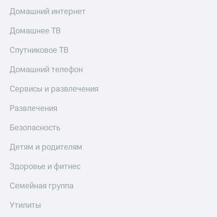
Домашний интернет
КИОН
Скидка 30%
Музыка
на связь
Домашнее ТВ
КИОН
С картой
Строки
Спутниковое ТВ
МТС
Деньги
Live
Домашний телефон
МТС
Гудок
Накопления
Сервисы и развлечения
Мой
Откладывайте
Развлечения
МТС
деньги
и получайте
Безопасность
Все
доход 15%
приложения
Детям и родителям
Акции
Финансы
Инвестиции
Условия
Здоровье и фитнес
пополнения
Получайте
Семейная группа
доход
Скидка
онлайн
30%
Утилиты
на связь
Страхование