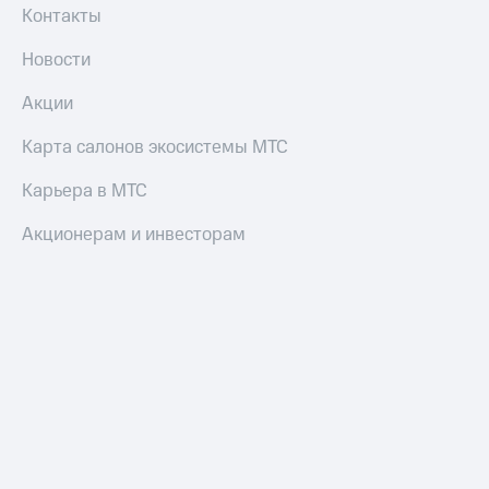
Контакты
Оплата
по QR-
Новости
коду
за границей
Акции
тернет-магазин
Карта салонов экосистемы МТС
Смартфоны
Наушники
Карьера в МТС
и
колонки
Акционерам и инвесторам
Умные
часы
и
трекеры
Умный
дом
Планшеты
Акции