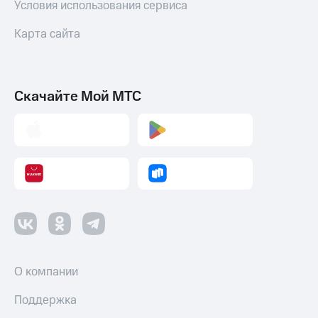
Условия использования сервиса
Пополнить
номер
Карта сайта
МТС
Настройки
автоплатежа
Скачайте Мой МТС
Пополнить
номер
другого
оператора
Оплата
интернета
и
ТВ
Переводы
с
телефона
О компании
на карту
Поддержка
МТС Pay