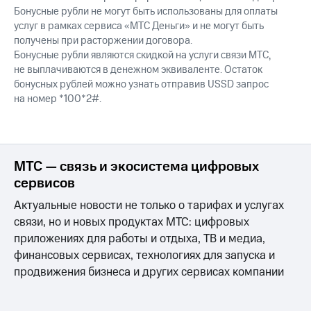
Интернет,
Выбрать
Бонусные рубли не могут быть использованы для оплаты
ТВ и телефон
красивый
услуг в рамках сервиса «МТС Деньги» и не могут быть
для дома
номер
получены при расторжении договора.
Заменить
Бонусные рубли являются скидкой на услуги связи МТС,
Услуги
SIM-
не выплачиваются в денежном эквиваленте. Остаток
карту
бонусных рублей можно узнать отправив USSD запрос
Личный
на номер *100*2#.
кабинет
Перейти
интернета
на
и
eSIM
ТВ
Личный
Для дома
МТС — связь и экосистема цифровых
кабинет
Выберите
сервисов
спутникового
и подключите
ТВ
ТВ
Актуальные новости не только о тарифах и услугах
Скачать
с выгодным
связи, но и новых продуктах МТС: цифровых
приложение
тарифом
Мой
приложениях для работы и отдыха, ТВ и медиа,
МТС
финансовых сервисах, технологиях для запуска и
Акции
Тарифы
продвижения бизнеса и других сервисах компании
Интернет,
ТВ и телефон
Видеонаблюдение
для дома