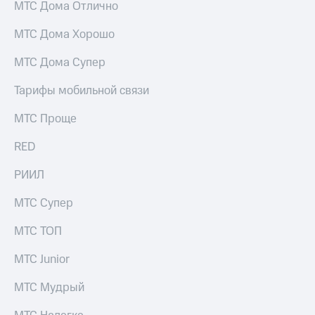
Интернет,
Выбрать
МТС Дома Отлично
ТВ и телефон
красивый
для дома
номер
МТС Дома Хорошо
Заменить
МТС Дома Супер
Услуги
SIM-
карту
Тарифы мобильной связи
Личный
кабинет
Перейти
МТС Проще
интернета
на
и
eSIM
RED
ТВ
Личный
Для дома
кабинет
РИИЛ
Выберите
спутникового
и подключите
ТВ
МТС Супер
ТВ
Скачать
с выгодным
приложение
тарифом
МТС ТОП
Мой
МТС
МТС Junior
Акции
Тарифы
Интернет,
МТС Мудрый
ТВ и телефон
Видеонаблюдение
для дома