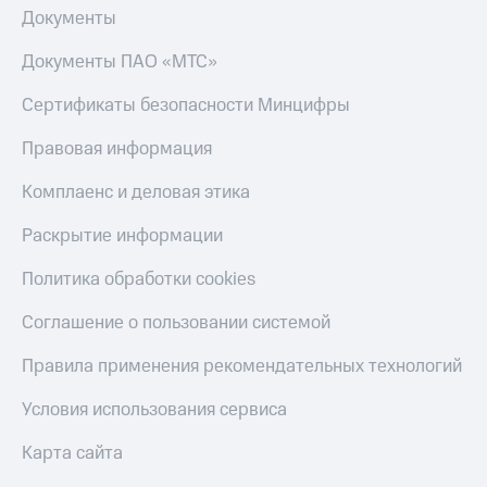
Документы
КИОН
Скидка 30%
Музыка
на связь
Документы ПАО «МТС»
КИОН
С картой
Сертификаты безопасности Минцифры
Строки
МТС
Деньги
Правовая информация
Live
МТС
Комплаенс и деловая этика
Гудок
Накопления
Раскрытие информации
Мой
Откладывайте
МТС
деньги
Политика обработки cookies
и получайте
Все
доход 15%
приложения
Соглашение о пользовании системой
Акции
Финансы
Инвестиции
Условия
Правила применения рекомендательных технологий
пополнения
Получайте
Условия использования сервиса
доход
Скидка
онлайн
30%
Карта сайта
на связь
Страхование