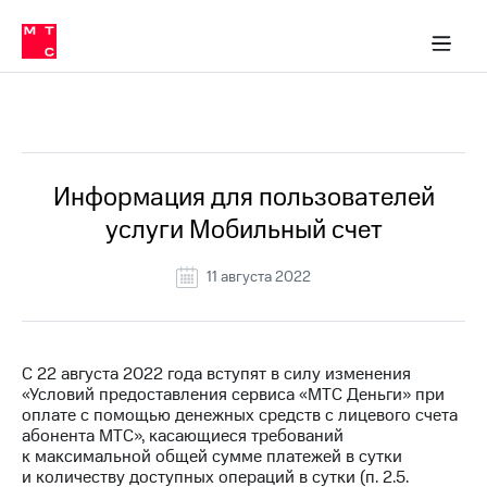
Перенести
ка 30% на связь
обильная связь
Сервисы и подписки
Интернет-магазин
Для дома
Скидка 30% на связь
Личные кабинеты
Финансы
Приложения
номер
ичные кабинеты
в МТС
Мобильная
связь
Все Новости
Тарифы
Интернет
и
ТВ
Услуги
Информация для пользователей
Спутниковое
услуги Мобильный счет
ТВ
Роуминг
МТС
11 августа 2022
Деньги
Личный
кабинет
Мобильная связь
Скачать
Перенести
С 22 августа 2022 года вступят в силу изменения
приложение
номер
«Условий предоставления сервиса «МТС Деньги» при
Мой
в МТС
оплате с помощью денежных средств с лицевого счета
МТС
абонента МТС», касающиеся требований
Акции
Тарифы
к максимальной общей сумме платежей в сутки
и количеству доступных операций в сутки (п. 2.5.
Скидка 30%
Услуги