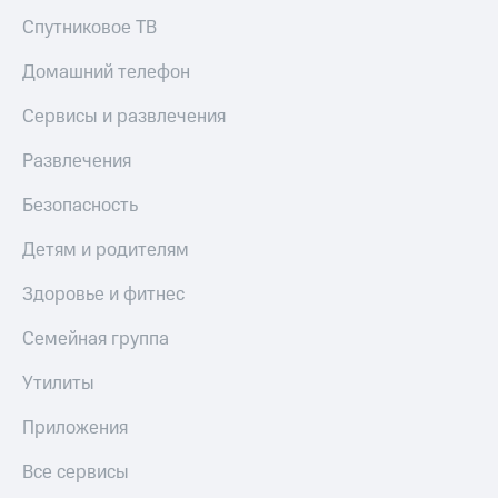
КИОН
Кино,
Спутниковое ТВ
Строки
музыка,
книги
Домашний телефон
Live
и не
только
Сервисы и развлечения
Гудок
Безопасность
Развлечения
Мой
МТС
Финансы
Безопасность
Все
Детям
приложения
Детям и родителям
и родителям
Инвестиции
Здоровье и фитнес
Здоровье
и фитнес
Получайте
Семейная группа
доход
Приложения
онлайн
от МТС
Утилиты
Страхование
Акции
Приложения
Покупка
Приложения
Все сервисы
полисов
КИОН
онлайн