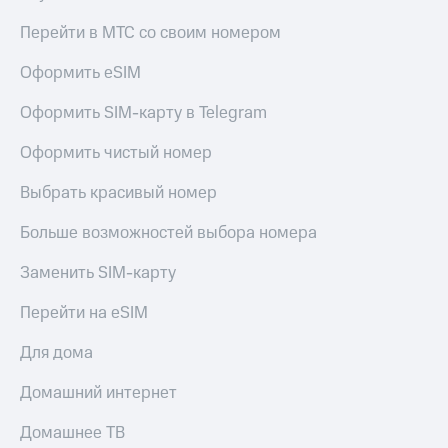
доступ
Перейти в МТС со своим номером
висы и подписки
к геолокации
МТС
Сертификаты
Оформить eSIM
Premium
безопасности
Подписка
Оформить SIM-карту в Telegram
Всё
на гигабайты
интернета,
под
Оформить чистый номер
фильмы,
рукой
музыка
в Мой МТС
Выбрать красивый номер
и многое
другое
Больше возможностей выбора номера
Посмотрите,
что
Семейная
полезного
Заменить SIM-карту
группа
есть
в нашем
Перейти на eSIM
Скидка
приложении
на тарифы,
Для дома
общие
КИОН
подписки
Домашний интернет
и услуги,
КИОН
доступ
Музыка
к геолокации
Домашнее ТВ