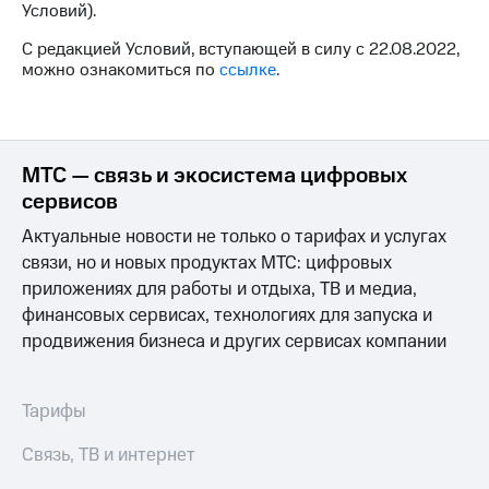
Условий).
на связь
С редакцией Условий, вступающей в силу с 22.08.2022,
Роуминг
Тарифы
можно ознакомиться по
ссылке
.
RED,
Семейная
РИИЛ
группа
и МТС
Супер
Заказать
дешевле
МТС — связь и экосистема цифровых
SIM-
при
сервисов
карту
оплате
с карты
Актуальные новости не только о тарифах и услугах
Оформить
МТС
связи, но и новых продуктах МТС: цифровых
eSIM
Деньги
приложениях для работы и отдыха, ТВ и медиа,
SIM-
Выберите
финансовых сервисах, технологиях для запуска и
карта
и подключите
продвижения бизнеса и других сервисах компании
для
ТВ
иностранцев
с выгодным
тарифом
Оформить
Тарифы
чистый
Тарифы
номер
Связь, ТВ и интернет