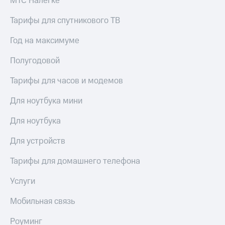
МТС Налегке
для дома
Тарифы для спутникового ТВ
Услуги
290 ₽/
мес
Год на максимуме
Акции
МТС
Полугодовой
Домашний
Premium
интернет
Тарифы для часов и модемов
Подписка
Домашнее
на гигабайты
ТВ
Для ноутбука мини
интернета,
фильмы,
Спутниковое
Для ноутбука
музыка
ТВ
и многое
другое
Для устройств
Домашний
телефон
Семейная
Тарифы для домашнего телефона
группа
Перейти
Услуги
в МТС
Скидка
со своим
на тарифы,
Мобильная связь
номером
общие
подписки
Роуминг
Поддержка
и услуги,