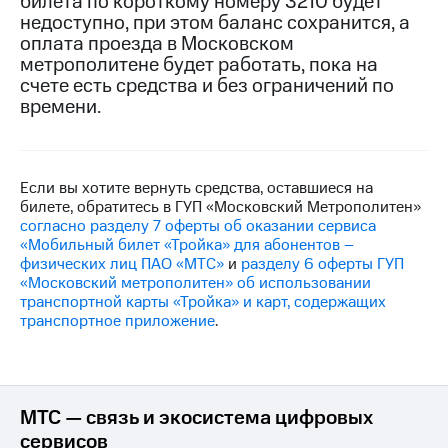
билета по короткому номеру 3210 будет
на связь
недоступно, при этом баланс сохранится, а
оплата проезда в Московском
Роуминг
Тарифы
метрополитене будет работать, пока на
RED,
счете есть средства и без ограничений по
Семейная
РИИЛ
времени.
группа
и МТС
Супер
Заказать
дешевле
SIM-
при
карту
оплате
Если вы хотите вернуть средства, оставшиеся на
с карты
билете, обратитесь в ГУП «Московский Метрополитен»
Оформить
МТС
согласно разделу 7 оферты об оказании сервиса
eSIM
Деньги
«Мобильный билет «Тройка» для абонентов –
физических лиц ПАО «МТС»
и
разделу 6 оферты ГУП
SIM-
Выберите
«Московский метрополитен» об использовании
карта
и подключите
транспортной карты «Тройка» и карт, содержащих
для
ТВ
транспортное приложение
.
иностранцев
с выгодным
тарифом
Оформить
чистый
Тарифы
номер
МТС — связь и экосистема цифровых
сервисов