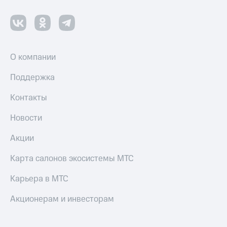
Пополнить
номер
МТС
Настройки
автоплатежа
О компании
Пополнить
Поддержка
номер
другого
Контакты
оператора
Новости
Оплата
интернета
Акции
и
ТВ
Карта салонов экосистемы МТС
Переводы
Карьера в МТС
с
телефона
Акционерам и инвесторам
на карту
МТС Pay