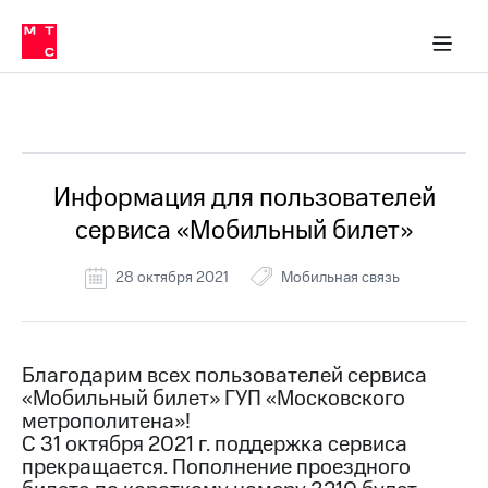
Перенести
ка 30% на связь
обильная связь
Сервисы и подписки
Интернет-магазин
Для дома
Скидка 30% на связь
Личные кабинеты
Финансы
Приложения
номер
ичные кабинеты
в МТС
Мобильная
связь
Все Новости
Тарифы
Интернет
и
ТВ
Услуги
Информация для пользователей
Спутниковое
сервиса «Мобильный билет»
ТВ
Роуминг
МТС
28 октября 2021
Мобильная связь
Деньги
Личный
кабинет
Мобильная связь
Скачать
Перенести
Благодарим всех пользователей сервиса
приложение
номер
«Мобильный билет» ГУП «Московского
Мой
в МТС
МТС
метрополитена»!
Акции
С 31 октября 2021 г. поддержка сервиса
Тарифы
прекращается. Пополнение проездного
Скидка 30%
Услуги