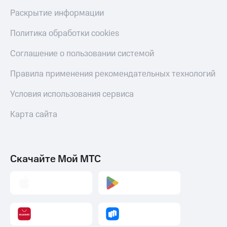
Тарифы
Раскрытие информации
Покупка
RED,
полисов
РИИЛ
Политика обработки cookies
онлайн
и МТС Супер
дешевле
Соглашение о пользовании системой
Скидка 30%
при оплате
на связь
с карты
Правила применения рекомендательных технологий
МТС Деньги
С картой
МТС
Условия использования сервиса
Обзоры
Деньги
товаров
Карта сайта
МТС
Скидки
Накопления
до 40%
Откладывайте
на смартфоны
Скачайте Мой МТС
деньги
и получайте
при
доход 15%
покупке
со связью
Платежи
МТС
и
переводы