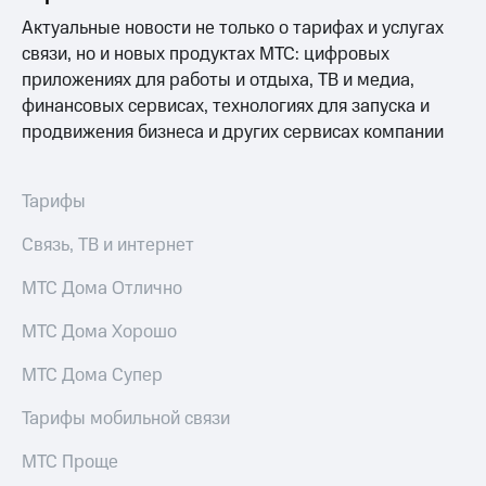
Интернет,
Выбрать
ТВ и телефон
красивый
Актуальные новости не только о тарифах и услугах
для дома
номер
связи, но и новых продуктах МТС: цифровых
приложениях для работы и отдыха, ТВ и медиа,
Заменить
Услуги
финансовых сервисах, технологиях для запуска и
SIM-
карту
продвижения бизнеса и других сервисах компании
Личный
кабинет
Перейти
интернета
на
Тарифы
и
eSIM
ТВ
Связь, ТВ и интернет
Личный
Для дома
кабинет
Выберите
МТС Дома Отлично
спутникового
и подключите
ТВ
ТВ
Скачать
МТС Дома Хорошо
с выгодным
приложение
тарифом
Мой
МТС Дома Супер
МТС
Акции
Тарифы
Тарифы мобильной связи
Интернет,
ТВ и телефон
МТС Проще
Видеонаблюдение
для дома