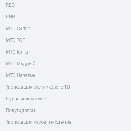
для дома
RED
Услуги
290 ₽/
РИИЛ
мес
Акции
МТС Супер
МТС
Домашний
Premium
МТС ТОП
интернет
Подписка
МТС Junior
Домашнее
на гигабайты
ТВ
интернета,
МТС Мудрый
фильмы,
Спутниковое
музыка
ТВ
МТС Налегке
и многое
другое
Домашний
Тарифы для спутникового ТВ
телефон
Семейная
группа
Год на максимуме
Перейти
в МТС
Скидка
Полугодовой
со своим
на тарифы,
номером
общие
Тарифы для часов и модемов
подписки
Поддержка
и услуги,