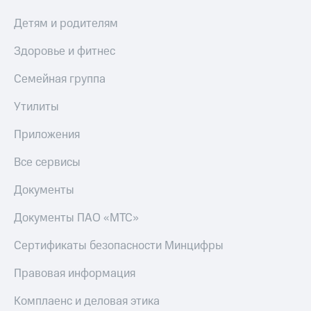
КИОН
Детям и родителям
Скидка 30%
Музыка
на связь
Здоровье и фитнес
КИОН
С картой
Строки
МТС
Семейная группа
Деньги
Live
Утилиты
МТС
Гудок
Накопления
Приложения
Мой
Откладывайте
Все сервисы
МТС
деньги
и получайте
Документы
Все
доход 15%
приложения
Акции
Документы ПАО «МТС»
Финансы
Инвестиции
Условия
пополнения
Сертификаты безопасности Минцифры
Получайте
доход
Скидка
Правовая информация
онлайн
30%
на связь
Комплаенс и деловая этика
Страхование