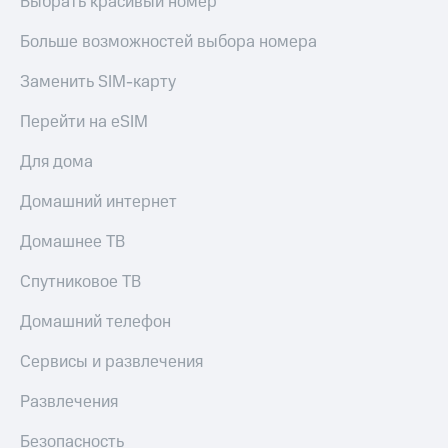
Выбрать красивый номер
КИОН
Кино,
Строки
музыка,
Больше возможностей выбора номера
книги
Live
и не
Заменить SIM-карту
только
Гудок
Перейти на eSIM
Безопасность
Мой
Для дома
МТС
Финансы
Домашний интернет
Все
Детям
приложения
и родителям
Домашнее ТВ
Инвестиции
Здоровье
Спутниковое ТВ
и фитнес
Получайте
доход
Домашний телефон
Приложения
онлайн
от МТС
Сервисы и развлечения
Страхование
Акции
Развлечения
Покупка
Приложения
полисов
КИОН
Безопасность
онлайн