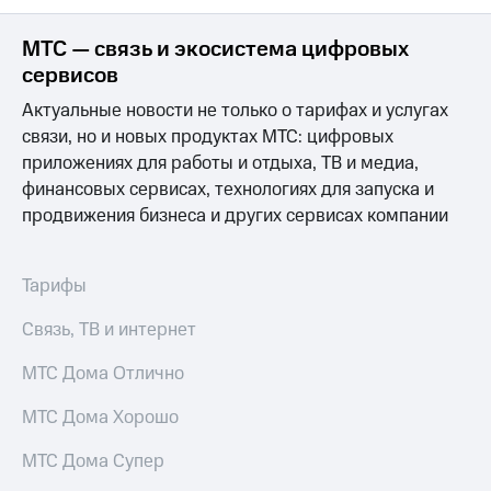
Оплата
по QR-
МТС — связь и экосистема цифровых
коду
сервисов
за границей
Актуальные новости не только о тарифах и услугах
тернет-магазин
связи, но и новых продуктах МТС: цифровых
Смартфоны
приложениях для работы и отдыха, ТВ и медиа,
финансовых сервисах, технологиях для запуска и
Наушники
и
продвижения бизнеса и других сервисах компании
колонки
Умные
Тарифы
часы
и
Связь, ТВ и интернет
трекеры
МТС Дома Отлично
Умный
дом
МТС Дома Хорошо
Планшеты
МТС Дома Супер
Акции