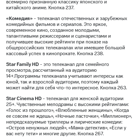
всемирно признанную классику японского и
доступ
китайского аниме. Кнопка 237.
висы и подписки
к геолокации
МТС
«Комедия»
- телеканал отечественных и зарубежных
Сертификаты
Premium
комедийных фильмов и сериалов. Это яркое,
безопасности
современное кино, созданное молодыми,
Подписка
талантливыми режиссерами и сценаристами и
Всё
на гигабайты
получившее высокие рейтинги при показе на
интернета,
под
общероссийских телеканалах или имевшее большой
фильмы,
рукой
кассовый успех в кинопрокате. Кнопка 238.
музыка
в Мой МТС
и многое
Star Family HD
- это телеканал для семейного
другое
просмотра, рассчитанный на аудиторию
Посмотрите,
14+.Программы телеканала учитывают интересы как
что
Семейная
юной, так и взрослой аудитории, поэтому каждый
полезного
группа
может найти для себя что-то интересное. Кнопка 263.
есть
в нашем
Скидка
Star Cinema HD
- телеканал для женской аудитории
приложении
на тарифы,
25+. Чувственные мелодрамы с высокими рейтингами:
общие
«Голос из прошлого», «Влюбленные женщины», «Когда
КИОН
подписки
ее совсем не ждешь», «Ночные ласточки», «Миллионер»,
и услуги,
непредсказуемые триллеры и лирические комедии:
КИОН
доступ
«Остров ненужных людей», «Мама-детектив», «Если у
Музыка
к геолокации
вас нету тети» и многие другие. Кнопка 267.