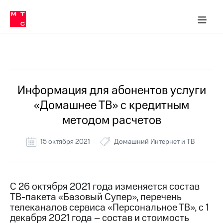
Перенести
ка 30% на связь
обильная связь
Сервисы и подписки
Интернет-магазин
Для дома
Скидка 30% на связь
Личные кабинеты
Финансы
Приложения
номер
ичные кабинеты
в МТС
Мобильная
связь
Все Новости
Тарифы
Интернет
и
ТВ
Услуги
Информация для абонентов услуги
Спутниковое
«Домашнее ТВ» с кредитным
ТВ
Роуминг
методом расчетов
МТС
Деньги
15 октября 2021
Домашний Интернет и ТВ
Личный
кабинет
Мобильная связь
Скачать
Перенести
приложение
номер
Мой
в МТС
С 26 октября 2021 года изменяется состав
МТС
ТВ-пакета «Базовый Супер», перечень
Акции
Тарифы
телеканалов сервиса «Персональное ТВ», с 1
декабря 2021 года – состав и стоимость
Скидка 30%
Услуги