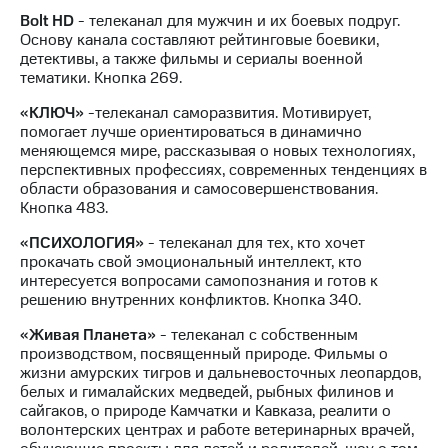
КИОН
Кино,
Bolt HD
- телеканал для мужчин и их боевых подруг.
Строки
музыка,
Основу канала составляют рейтинговые боевики,
книги
детективы, а также фильмы и сериалы военной
Live
и не
тематики. Кнопка 269.
только
Гудок
«КЛЮЧ»
-телеканал саморазвития. Мотивирует,
Безопасность
помогает лучше ориентироваться в динамично
Мой
меняющемся мире, рассказывая о новых технологиях,
МТС
Финансы
перспективных профессиях, современных тенденциях в
области образования и самосовершенствования.
Все
Детям
Кнопка 483.
приложения
и родителям
«ПСИХОЛОГИЯ»
- телеканал для тех, кто хочет
Инвестиции
прокачать свой эмоциональный интеллект, кто
Здоровье
интересуется вопросами самопознания и готов к
и фитнес
Получайте
решению внутренних конфликтов. Кнопка 340.
доход
Приложения
«Живая Планета»
- телеканал с собственным
онлайн
от МТС
производством, посвященный природе. Фильмы о
Страхование
жизни амурских тигров и дальневосточных леопардов,
Акции
белых и гималайских медведей, рыбных филинов и
Покупка
сайгаков, о природе Камчатки и Кавказа, реалити о
Приложения
полисов
волонтерских центрах и работе ветеринарных врачей,
КИОН
онлайн