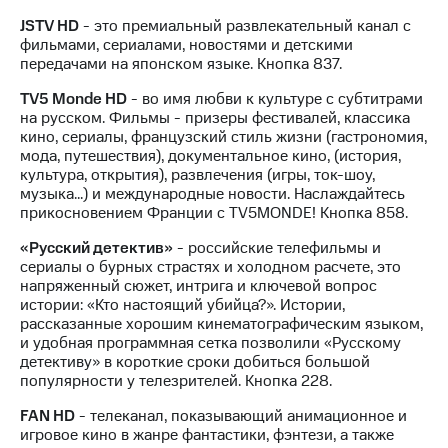
для дома
JSTV HD
- это премиальный развлекательный канал с
Услуги
фильмами, сериалами, новостями и детскими
290 ₽/
передачами на японском языке. Кнопка 837.
мес
Акции
TV5 Monde HD
- во имя любви к культуре с субтитрами
МТС
на русском. Фильмы - призеры фестивалей, классика
Домашний
Premium
кино, сериалы, французский стиль жизни (гастрономия,
интернет
мода, путешествия), документальное кино, (история,
Подписка
культура, открытия), развлечения (игры, ток-шоу,
Домашнее
на гигабайты
музыка...) и международные новости. Наслаждайтесь
ТВ
интернета,
прикосновением Франции с TV5MONDE! Кнопка 858.
фильмы,
Спутниковое
музыка
«Русский детектив»
- российские телефильмы и
ТВ
и многое
сериалы о бурных страстях и холодном расчете, это
другое
напряженный сюжет, интрига и ключевой вопрос
Домашний
истории: «Кто настоящий убийца?». Истории,
телефон
Семейная
рассказанные хорошим кинематографическим языком,
группа
и удобная программная сетка позволили «Русскому
Перейти
детективу» в короткие сроки добиться большой
в МТС
Скидка
популярности у телезрителей. Кнопка 228.
со своим
на тарифы,
номером
общие
FAN HD
- телеканал, показывающий анимационное и
подписки
игровое кино в жанре фантастики, фэнтези, а также
Поддержка
и услуги,