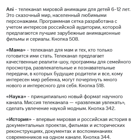
Интернет,
Выбрать
ТВ и телефон
красивый
Ani
- телеканал мировой анимации для детей 6-12 лет.
для дома
номер
Это сказочный мир, населенный любимыми
персонажами. Программная сетка разработана с
Заменить
учетом интересов российской аудитории, которой
Услуги
SIM-
предлагаются лучшие зарубежные анимационные
карту
фильмы и сериалы. Кнопка 508.
Личный
кабинет
Перейти
«Мама»
- телеканал для мам и тех, кто только
интернета
на
готовится ими стать. Телеканал предлагает
и
eSIM
качественные реалити-шоу, программы для семейного
ТВ
просмотра, развлекательные и познавательные
Личный
Для дома
передачи, в которых будущие родители и все, кому
кабинет
Выберите
интересен мир ребенка, могут почерпнуть много
спутникового
и подключите
нового и интересного для себя. Кнопка 518.
ТВ
ТВ
Скачать
с выгодным
«Наука»
- принципиально новый формат научного
приложение
тарифом
канала. Миссия телеканала — «развлекая увлекать»,
Мой
сделать увлечение наукой модным. Кнопка 342.
МТС
Акции
Тарифы
«История»
- впервые мировая и российская история в
Интернет,
документальных проектах, фильмах и исторических
ТВ и телефон
реконструкциях, документах и воспоминаниях
Видеонаблюдение
для дома
современников на одном канале. Кнопка 344.