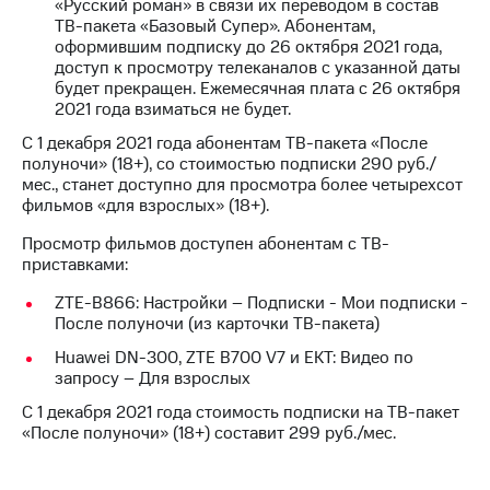
«Русский роман» в связи их переводом в состав
Пополнить
ТВ-пакета «Базовый Супер». Абонентам,
номер
оформившим подписку до 26 октября 2021 года,
МТС
доступ к просмотру телеканалов с указанной даты
будет прекращен. Ежемесячная плата с 26 октября
Настройки
2021 года взиматься не будет.
автоплатежа
С 1 декабря 2021 года абонентам ТВ-пакета «После
Пополнить
полуночи» (18+), со стоимостью подписки 290 руб./
номер
мес., станет доступно для просмотра более четырехсот
другого
фильмов «для взрослых» (18+).
оператора
Просмотр фильмов доступен абонентам с ТВ-
Оплата
приставками:
интернета
ZTE-B866: Настройки – Подписки - Мои подписки -
и
После полуночи (из карточки ТВ-пакета)
ТВ
Huawei DN-300, ZTE B700 V7 и EKT: Видео по
Переводы
запросу – Для взрослых
с
телефона
С 1 декабря 2021 года стоимость подписки на ТВ-пакет
на карту
«После полуночи» (18+) составит 299 руб./мес.
МТС Pay