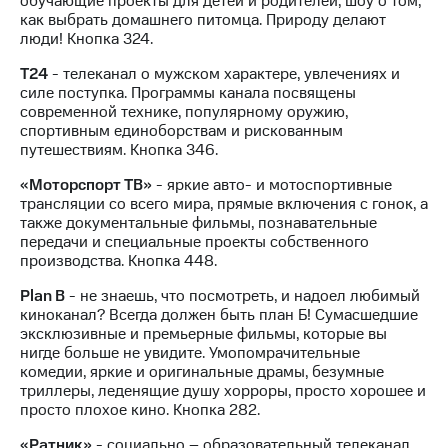
обучающие проекты для детей и родителей, шоу о том,
как выбрать домашнего питомца. Природу делают
КИОН
Скидка 30%
люди! Кнопка 324.
Музыка
на связь
Т24
- телеканал о мужском характере, увлечениях и
КИОН
С картой
силе поступка. Программы канала посвящены
Строки
МТС
современной технике, популярному оружию,
Деньги
спортивным единоборствам и рискованным
Live
путешествиям. Кнопка 346.
МТС
Гудок
Накопления
«Моторспорт ТВ»
- яркие авто- и мотоспортивные
трансляции со всего мира, прямые включения с гонок, а
Мой
Откладывайте
также документальные фильмы, познавательные
МТС
деньги
передачи и специальные проекты собственного
и получайте
производства. Кнопка 448.
Все
доход 15%
приложения
Plan B
- не знаешь, что посмотреть, и надоел любимый
Акции
Финансы
киноканал? Всегда должен быть план Б! Сумасшедшие
Инвестиции
Условия
эксклюзивные и премьерные фильмы, которые вы
пополнения
нигде больше не увидите. Умопомрачительные
Получайте
комедии, яркие и оригинальные драмы, безумные
доход
Скидка
триллеры, леденящие душу хорроры, просто хорошее и
онлайн
30%
просто плохое кино. Кнопка 282.
на связь
Страхование
«Ратник»
- социально – образовательный телеканал