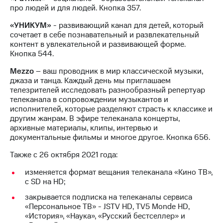
про людей и для людей. Кнопка 357.
Тарифы
Покупка
RED,
«УНИКУМ»
- развивающий канал для детей, который
полисов
РИИЛ
сочетает в себе познавательный и развлекательный
онлайн
и МТС Супер
контент в увлекательной и развивающей форме.
дешевле
Скидка 30%
Кнопка 544.
при оплате
на связь
с карты
Mezzo
– ваш проводник в мир классической музыки,
МТС Деньги
джаза и танца. Каждый день мы приглашаем
С картой
телезрителей исследовать разнообразный репертуар
МТС
Обзоры
телеканала в сопровождении музыкантов и
Деньги
товаров
исполнителей, которые разделяют страсть к классике и
МТС
другим жанрам. В эфире телеканала концерты,
Скидки
Накопления
архивные материалы, клипы, интервью и
до 40%
документальные фильмы и многое другое. Кнопка 656.
Откладывайте
на смартфоны
Также с 26 октября 2021 года:
деньги
и получайте
при
изменяется формат вещания телеканала «Кино ТВ»,
доход 15%
покупке
с SD на HD;
со связью
Платежи
МТС
закрывается подписка на телеканалы сервиса
и
«Персональное ТВ» - JSTV HD, TV5 Monde HD,
переводы
«История», «Наука», «Русский бестселлер» и