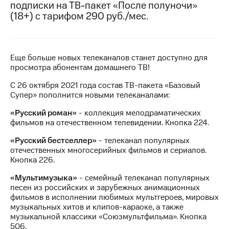
подписки на ТВ-пакет «После полуночи»
на связь
(18+) с тарифом 290 руб./мес.
Роуминг
Тарифы
RED,
Семейная
РИИЛ
группа
и МТС
Еще больше новых телеканалов станет доступно для
Супер
просмотра абонентам домашнего ТВ!
Заказать
дешевле
SIM-
С 26 октября 2021 года состав ТВ-пакета «Базовый
при
карту
Супер» пополнится новыми телеканалами:
оплате
с карты
«Русский роман»
- коллекция мелодраматических
Оформить
МТС
фильмов на отечественном телевидении. Кнопка 224.
eSIM
Деньги
«Русский бестселлер»
- телеканал популярных
SIM-
Выберите
отечественных многосерийных фильмов и сериалов.
карта
и подключите
Кнопка 226.
для
ТВ
иностранцев
с выгодным
«Мультимузыка»
- семейный телеканал популярных
тарифом
песен из российских и зарубежных анимационных
Оформить
фильмов в исполнении любимых мультгероев, мировых
чистый
музыкальных хитов и клипов-караоке, а также
Тарифы
номер
музыкальной классики «Союзмультфильма». Кнопка
506.