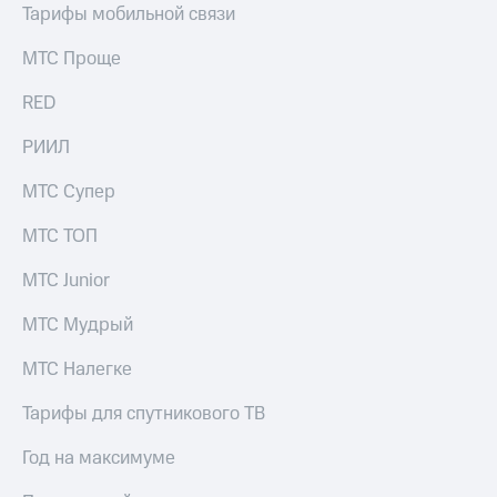
и
Тарифы мобильной связи
скидки
МТС Проще
Все
товары
RED
РИИЛ
МТС Супер
МТС ТОП
МТС Junior
МТС Мудрый
МТС Налегке
Тарифы для спутникового ТВ
Год на максимуме