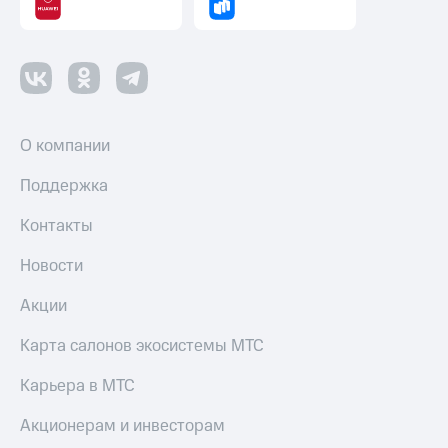
Пополнить
номер
МТС
Настройки
автоплатежа
О компании
Пополнить
номер
другого
Поддержка
оператора
Контакты
Оплата
интернета
Новости
и
ТВ
Акции
Переводы
Карта салонов экосистемы МТС
с
телефона
Карьера в МТС
на карту
Акционерам и инвесторам
МТС Pay