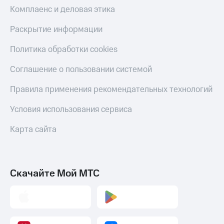
Комплаенс и деловая этика
Тарифы
Покупка
RED,
полисов
Раскрытие информации
РИИЛ
онлайн
и МТС Супер
Политика обработки cookies
дешевле
Скидка 30%
при оплате
на связь
с карты
Соглашение о пользовании системой
МТС Деньги
С картой
Правила применения рекомендательных технологий
МТС
Обзоры
Деньги
товаров
Условия использования сервиса
МТС
Скидки
Накопления
Карта сайта
до 40%
Откладывайте
на смартфоны
деньги
и получайте
при
Скачайте Мой МТС
доход 15%
покупке
со связью
Платежи
МТС
и
переводы