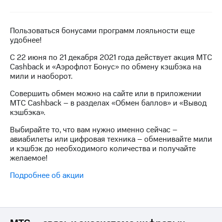
на связь
Роуминг
Тарифы
Пользоваться бонусами программ лояльности еще
RED,
удобнее!
Семейная
РИИЛ
группа
и МТС
C 22 июня по 21 декабря 2021 года действует акция МТС
Супер
Cashback и «Аэрофлот Бонус» по обмену кэшбэка на
Заказать
дешевле
мили и наоборот.
SIM-
при
карту
оплате
Совершить обмен можно на сайте или в приложении
с карты
МТС Cashback – в разделах «Обмен баллов» и «Вывод
Оформить
МТС
кэшбэка».
eSIM
Деньги
Выбирайте то, что вам нужно именно сейчас –
SIM-
авиабилеты или цифровая техника – обменивайте мили
Выберите
карта
и кэшбэк до необходимого количества и получайте
и подключите
для
желаемое!
ТВ
иностранцев
с выгодным
Подробнее об акции
тарифом
Оформить
чистый
Тарифы
номер