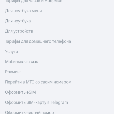
Тарифы для часов и модемов
доступ
висы и подписки
к геолокации
Для ноутбука мини
МТС
Сертификаты
Premium
Для ноутбука
безопасности
Подписка
Для устройств
Всё
на гигабайты
интернета,
под
Тарифы для домашнего телефона
фильмы,
рукой
музыка
в Мой МТС
Услуги
и многое
другое
Посмотрите,
Мобильная связь
что
Семейная
полезного
группа
Роуминг
есть
в нашем
Скидка
Перейти в МТС со своим номером
приложении
на тарифы,
общие
Оформить eSIM
КИОН
подписки
и услуги,
Оформить SIM-карту в Telegram
КИОН
доступ
Музыка
к геолокации
Оформить чистый номер