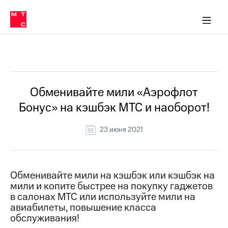
Перенести
ка 30% на связь
обильная связь
Сервисы и подписки
Интернет-магазин
Для дома
Скидка 30% на связь
Личные кабинеты
Финансы
Приложения
номер
ичные кабинеты
в МТС
Мобильная
связь
Все Новости
Тарифы
Интернет
и
ТВ
Услуги
Обменивайте мили «Аэрофлот
Спутниковое
Бонус» на кэшбэк МТС и наоборот!
ТВ
Роуминг
МТС
23 июня 2021
Деньги
Личный
кабинет
Мобильная связь
Скачать
Перенести
Обменивайте мили на кэшбэк или кэшбэк на
приложение
номер
мили и копите быстрее на покупку гаджетов
Мой
в МТС
МТС
в салонах МТС или используйте мили на
Акции
авиабилеты, повышение класса
Тарифы
обслуживания!
Скидка 30%
Услуги