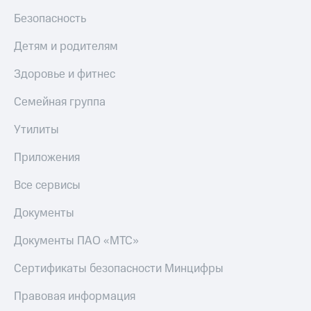
Безопасность
КИОН
Скидка 30%
Музыка
на связь
Детям и родителям
КИОН
С картой
Строки
Здоровье и фитнес
МТС
Деньги
Live
Семейная группа
МТС
Гудок
Накопления
Утилиты
Мой
Откладывайте
Приложения
МТС
деньги
и получайте
Все сервисы
Все
доход 15%
приложения
Документы
Акции
Финансы
Инвестиции
Условия
Документы ПАО «МТС»
пополнения
Получайте
Сертификаты безопасности Минцифры
доход
Скидка
онлайн
30%
Правовая информация
на связь
Страхование