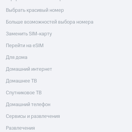
КИОН
Кино,
Строки
Выбрать красивый номер
музыка,
книги
Live
Больше возможностей выбора номера
и не
только
Гудок
Заменить SIM-карту
Безопасность
Мой
Перейти на eSIM
МТС
Финансы
Для дома
Все
Детям
приложения
и родителям
Домашний интернет
Инвестиции
Здоровье
Домашнее ТВ
и фитнес
Получайте
Спутниковое ТВ
доход
Приложения
онлайн
от МТС
Домашний телефон
Страхование
Акции
Сервисы и развлечения
Покупка
Приложения
полисов
Развлечения
КИОН
онлайн