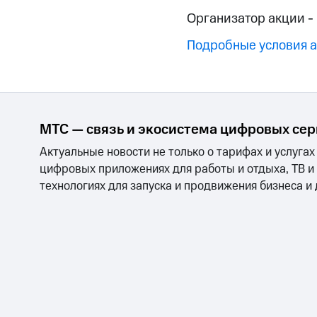
Смартфоны
Наушники и колонки
Умн
МТС Накопления
Организатор акции -
Откладывайте деньги и получайте до
Подробные условия 
Акции
Условия пополнения
Скидка 30% на связь
Тарифы RED, РИИЛ и МТС Супер дешев
МТС — связь и экосистема цифровых се
Обзоры товаров
Актуальные новости не только о тарифах и услугах
цифровых приложениях для работы и отдыха, ТВ и
Скидки до 40%
технологиях для запуска и продвижения бизнеса и
на смартфоны
при покупке со связью МТС