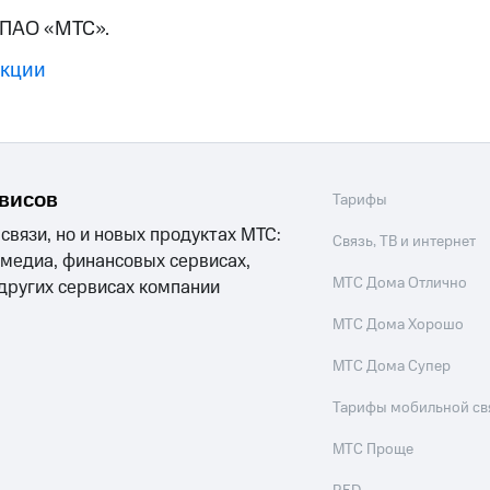
ые часы и трекеры
Умный дом
Планшеты
Акции и 
 ПАО «МТС».
ход 15%
акции
ле при оплате с карты МТС Деньги
рвисов
Тарифы
 связи, но и новых продуктах МТС:
Связь, ТВ и интернет
 медиа, финансовых сервисах,
МТС Дома Отлично
 других сервисах компании
МТС Дома Хорошо
МТС Дома Супер
Тарифы мобильной св
МТС Проще