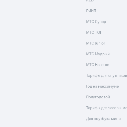
RED
РИИЛ
МТС Супер
МТС ТОП
МТС Junior
МТС Мудрый
МТС Налегке
Тарифы для спутников
Год на максимуме
Полугодовой
Тарифы для часов и м
Для ноутбука мини