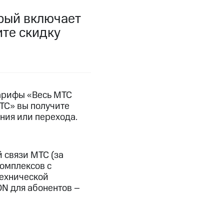
орый включает
фитнес
Приложения от МТС
ите скидку
Приложения
Финансы
тарифы «Весь МТС
ТС» вы получите
ния или перехода.
 связи МТС (за
омплексов с
ехнической
N для абонентов –
угого оператора
Оплата
Интернет-магазин