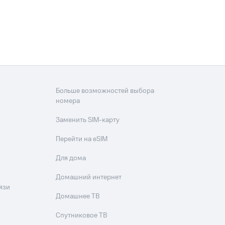
скидки
Все товары
Больше возможностей выбора
номера
Заменить SIM-карту
Перейти на eSIM
Для дома
Домашний интернет
язи
Домашнее ТВ
Спутниковое ТВ