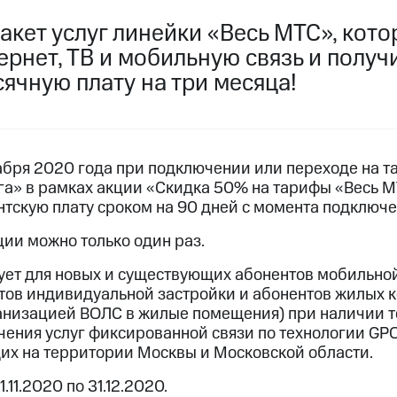
услуги, доступ к геолокации
акет услуг линейки «Весь МТС», кот
пасность
Финансы
Детям и родителям
Здоровье и 
ильмы, музыка и многое другое
рнет, ТВ и мобильную связь и получ
ячную плату на три месяца!
услуги, доступ к геолокации
ive
Гудок
Мой МТС
Все приложения
екабря 2020 года при подключении или переходе на 
ига» в рамках акции «Скидка 50% на тарифы «Весь М
нтскую плату сроком на 90 дней с момента подключе
 в нашем приложении
ции можно только один раз.
ive
Гудок
Мой МТС
Все приложения
Инвестиции
ет для новых и существующих абонентов мобильной
ов индивидуальной застройки и абонентов жилых к
ход 15%
анизацией ВОЛС в жилые помещения) при наличии т
ения услуг фиксированной связи по технологии GPO
ер МТС
Настройки автоплатежа
Пополнить номер др
х на территории Москвы и Московской области.
 на карту
МТС Pay
Оплата по QR-коду за границей
.11.2020 по 31.12.2020.