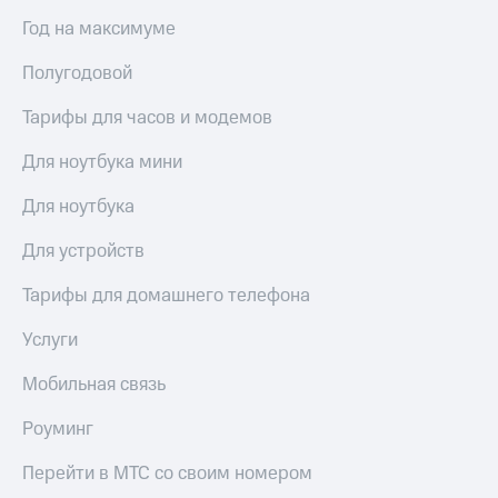
висы и подписки
Сертификаты
МТС
Год на максимуме
безопасности
Premium
Всё
Полугодовой
Подписка
под
на гигабайты
Тарифы для часов и модемов
рукой
интернета,
в Мой МТС
фильмы,
Для ноутбука мини
музыка
Посмотрите,
и многое
Для ноутбука
что
другое
полезного
Семейная
Для устройств
есть
группа
в нашем
приложении
Тарифы для домашнего телефона
Скидка
на тарифы,
КИОН
Услуги
общие
подписки
КИОН
и услуги,
Мобильная связь
Музыка
доступ
к геолокации
Роуминг
КИОН
Кино,
Строки
музыка,
Перейти в МТС со своим номером
книги