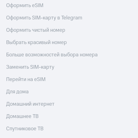
Live
и не
Оформить eSIM
только
Гудок
Оформить SIM-карту в Telegram
Безопасность
Мой
Оформить чистый номер
МТС
Финансы
Выбрать красивый номер
Все
Детям
приложения
и родителям
Больше возможностей выбора номера
Инвестиции
Здоровье
Заменить SIM-карту
и фитнес
Получайте
доход
Перейти на eSIM
Приложения
онлайн
от МТС
Страхование
Для дома
Акции
Покупка
Домашний интернет
полисов
Приложения
онлайн
КИОН
Домашнее ТВ
Скидка 30%
на связь
КИОН
Спутниковое ТВ
Музыка
С картой