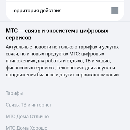
Выбрать
ТВ и телефон
красивый
для дома
Территория действия
номер
Услуги
Заменить
SIM-
Личный
МТС — связь и экосистема цифровых
карту
кабинет
сервисов
интернета
Перейти
и
Актуальные новости не только о тарифах и услугах
на
ТВ
связи, но и новых продуктах МТС: цифровых
eSIM
Личный
приложениях для работы и отдыха, ТВ и медиа,
кабинет
финансовых сервисах, технологиях для запуска и
Для дома
спутникового
Выберите
ТВ
продвижения бизнеса и других сервисах компании
и подключите
Скачать
ТВ
приложение
с выгодным
Мой
Тарифы
тарифом
МТС
Акции
Связь, ТВ и интернет
Тарифы
Интернет,
МТС Дома Отлично
ТВ и телефон
Видеонаблюдение
для дома
для дома
МТС Дома Хорошо