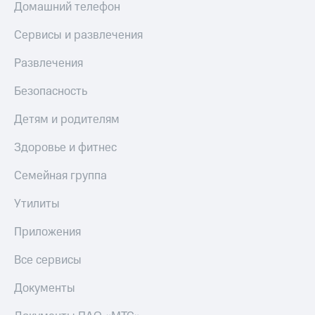
Домашний телефон
МТС
КИОН
Деньги
Строки
Сервисы и развлечения
МТС
Накопления
Live
Развлечения
Откладывайте
Гудок
деньги
Безопасность
и получайте
Мой
доход 15%
Детям и родителям
МТС
Акции
Условия
Здоровье и фитнес
Все
пополнения
приложения
Семейная группа
Финансы
Скидка
Инвестиции
30%
Утилиты
на связь
Получайте
доход
Приложения
онлайн
Тарифы
Страхование
RED,
Все сервисы
РИИЛ
Покупка
и МТС Супер
Документы
полисов
дешевле
онлайн
при оплате