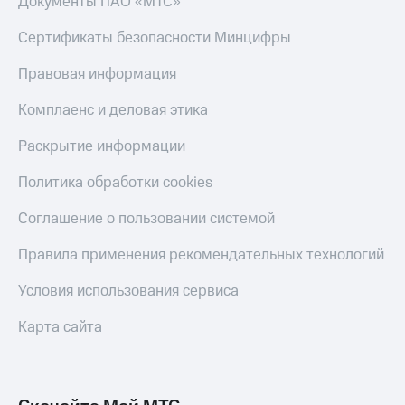
Документы ПАО «МТС»
Скидка 30%
с карты
на связь
МТС Деньги
Сертификаты безопасности Минцифры
С картой
Обзоры
Правовая информация
МТС
товаров
Деньги
Комплаенс и деловая этика
МТС
Скидки
Накопления
до 40%
Раскрытие информации
на смартфоны
Откладывайте
деньги
Политика обработки cookies
при
и получайте
покупке
доход 15%
Соглашение о пользовании системой
со связью
Платежи
МТС
и
Правила применения рекомендательных технологий
переводы
Условия использования сервиса
Пополнить
номер
Карта сайта
МТС
Настройки
автоплатежа