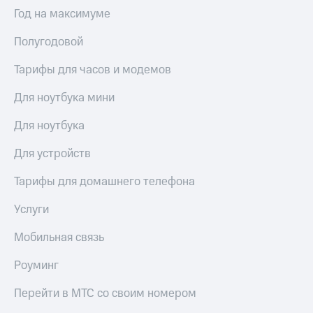
Интернет,
Выбрать
Год на максимуме
ТВ и телефон
красивый
для дома
номер
Полугодовой
Заменить
Услуги
SIM-
Тарифы для часов и модемов
карту
Личный
Для ноутбука мини
кабинет
Перейти
интернета
на
Для ноутбука
и
eSIM
ТВ
Для устройств
Личный
Для дома
кабинет
Выберите
Тарифы для домашнего телефона
спутникового
и подключите
ТВ
ТВ
Услуги
Скачать
с выгодным
приложение
тарифом
Мобильная связь
Мой
МТС
Роуминг
Акции
Тарифы
Интернет,
Перейти в МТС со своим номером
ТВ и телефон
Видеонаблюдение
для дома