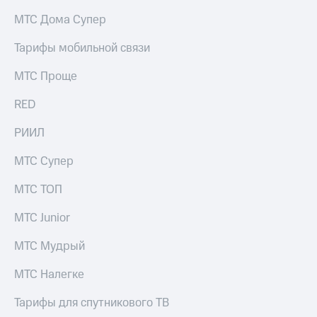
на связь
МТС Дома Супер
Роуминг
Тарифы
Тарифы мобильной связи
RED,
Семейная
РИИЛ
МТС Проще
группа
и МТС
Супер
RED
Заказать
дешевле
SIM-
при
карту
РИИЛ
оплате
с карты
Оформить
МТС
МТС Супер
eSIM
Деньги
МТС ТОП
SIM-
Выберите
карта
и подключите
МТС Junior
для
ТВ
иностранцев
с выгодным
МТС Мудрый
тарифом
Оформить
МТС Налегке
чистый
Тарифы
номер
Тарифы для спутникового ТВ