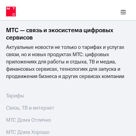
Перенести
ка 30% на связь
обильная связь
Сервисы и подписки
Интернет-магазин
Для дома
Скидка 30% на связь
Личные кабинеты
Финансы
Приложения
номер
ичные кабинеты
в МТС
Мобильная
связь
МТС — связь и экосистема цифровых
Тарифы
Интернет
сервисов
и
Актуальные новости не только о тарифах и услугах
ТВ
Услуги
связи, но и новых продуктах МТС: цифровых
Спутниковое
приложениях для работы и отдыха, ТВ и медиа,
ТВ
финансовых сервисах, технологиях для запуска и
Роуминг
продвижения бизнеса и других сервисах компании
МТС
Деньги
Личный
кабинет
Мобильная связь
Тарифы
Скачать
Перенести
приложение
номер
Связь, ТВ и интернет
Мой
в МТС
МТС
МТС Дома Отлично
Акции
Тарифы
МТС Дома Хорошо
Скидка 30%
Услуги