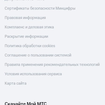
КИОН
Кино,
Строки
Сертификаты безопасности Минцифры
музыка,
книги
Live
и не
Правовая информация
только
Гудок
Комплаенс и деловая этика
Безопасность
Мой
Раскрытие информации
МТС
Финансы
Политика обработки cookies
Все
Детям
приложения
и родителям
Соглашение о пользовании системой
Инвестиции
Здоровье
Правила применения рекомендательных технологий
и фитнес
Получайте
Условия использования сервиса
доход
Приложения
онлайн
от МТС
Карта сайта
Страхование
Акции
Покупка
Приложения
полисов
КИОН
Скачайте Мой МТС
онлайн