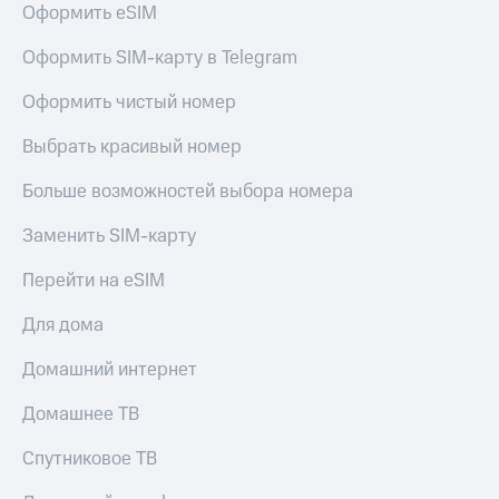
для дома
Оформить eSIM
Услуги
290 ₽/
Оформить SIM-карту в Telegram
мес
Акции
Оформить чистый номер
МТС
Домашний
Premium
Выбрать красивый номер
интернет
Подписка
Больше возможностей выбора номера
Домашнее
на гигабайты
ТВ
интернета,
Заменить SIM-карту
фильмы,
Спутниковое
музыка
Перейти на eSIM
ТВ
и многое
другое
Для дома
Домашний
телефон
Семейная
Домашний интернет
группа
Перейти
в МТС
Скидка
Домашнее ТВ
со своим
на тарифы,
номером
общие
Спутниковое ТВ
подписки
Поддержка
и услуги,