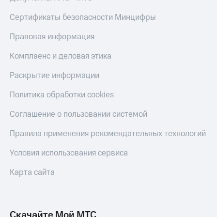
КИОН
Кино,
Строки
Сертификаты безопасности Минцифры
музыка,
книги
Live
и не
Правовая информация
только
Гудок
Комплаенс и деловая этика
Безопасность
Мой
Раскрытие информации
МТС
Финансы
Политика обработки cookies
Все
Детям
приложения
и родителям
Соглашение о пользовании системой
Инвестиции
Здоровье
Правила применения рекомендательных технологий
и фитнес
Получайте
Условия использования сервиса
доход
Приложения
онлайн
от МТС
Карта сайта
Страхование
Акции
Покупка
Приложения
полисов
КИОН
Скачайте Мой МТС
онлайн