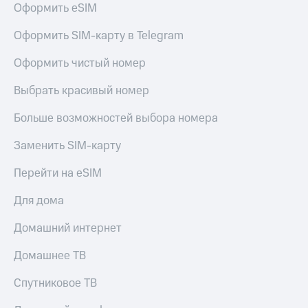
для дома
Оформить eSIM
Услуги
290 ₽/
Оформить SIM-карту в Telegram
мес
Акции
Оформить чистый номер
МТС
Домашний
Premium
Выбрать красивый номер
интернет
Подписка
Больше возможностей выбора номера
Домашнее
на гигабайты
ТВ
интернета,
Заменить SIM-карту
фильмы,
Спутниковое
музыка
Перейти на eSIM
ТВ
и многое
другое
Для дома
Домашний
телефон
Семейная
Домашний интернет
группа
Перейти
в МТС
Скидка
Домашнее ТВ
со своим
на тарифы,
номером
общие
Спутниковое ТВ
подписки
Поддержка
и услуги,