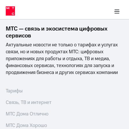
Перенести
ка 30% на связь
обильная связь
Сервисы и подписки
Интернет-магазин
Для дома
Скидка 30% на связь
Личные кабинеты
Финансы
Приложения
номер
ичные кабинеты
в МТС
Мобильная
связь
МТС — связь и экосистема цифровых
Тарифы
Интернет
сервисов
и
Актуальные новости не только о тарифах и услугах
ТВ
Услуги
связи, но и новых продуктах МТС: цифровых
Спутниковое
приложениях для работы и отдыха, ТВ и медиа,
ТВ
финансовых сервисах, технологиях для запуска и
Роуминг
продвижения бизнеса и других сервисах компании
МТС
Деньги
Личный
кабинет
Мобильная связь
Тарифы
Скачать
Перенести
приложение
номер
Связь, ТВ и интернет
Мой
в МТС
МТС
МТС Дома Отлично
Акции
Тарифы
МТС Дома Хорошо
Скидка 30%
Услуги