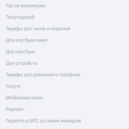
Интернет,
Выбрать
Год на максимуме
ТВ и телефон
красивый
для дома
номер
Полугодовой
Заменить
Услуги
SIM-
Тарифы для часов и модемов
карту
Личный
Для ноутбука мини
кабинет
Перейти
интернета
на
Для ноутбука
и
eSIM
ТВ
Для устройств
Личный
Для дома
кабинет
Выберите
Тарифы для домашнего телефона
спутникового
и подключите
ТВ
ТВ
Услуги
Скачать
с выгодным
приложение
тарифом
Мобильная связь
Мой
МТС
Роуминг
Акции
Тарифы
Интернет,
Перейти в МТС со своим номером
ТВ и телефон
Видеонаблюдение
для дома