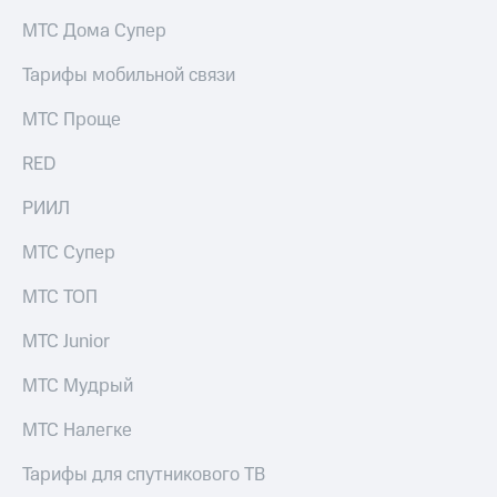
на связь
МТС Дома Супер
Роуминг
Тарифы
Тарифы мобильной связи
RED,
Семейная
РИИЛ
МТС Проще
группа
и МТС
Супер
RED
Заказать
дешевле
SIM-
при
карту
РИИЛ
оплате
с карты
Оформить
МТС
МТС Супер
eSIM
Деньги
МТС ТОП
SIM-
Выберите
карта
и подключите
МТС Junior
для
ТВ
иностранцев
с выгодным
МТС Мудрый
тарифом
Оформить
МТС Налегке
чистый
Тарифы
номер
Тарифы для спутникового ТВ