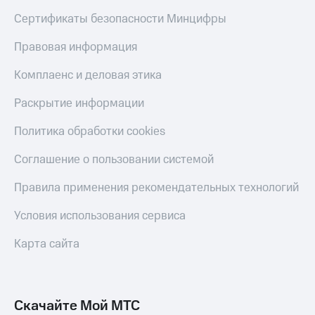
Сертификаты безопасности Минцифры
КИОН
Скидка 30%
Музыка
на связь
Правовая информация
КИОН
С картой
Строки
Комплаенс и деловая этика
МТС
Деньги
Live
Раскрытие информации
МТС
Гудок
Накопления
Политика обработки cookies
Мой
Откладывайте
Соглашение о пользовании системой
МТС
деньги
и получайте
Правила применения рекомендательных технологий
Все
доход 15%
приложения
Условия использования сервиса
Акции
Финансы
Инвестиции
Условия
Карта сайта
пополнения
Получайте
доход
Скидка
онлайн
30%
на связь
Скачайте Мой МТС
Страхование