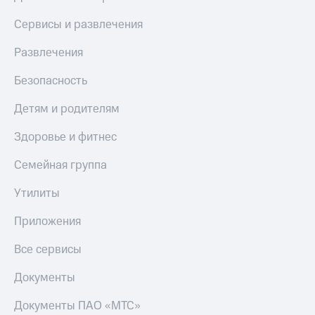
КИОН
Кино,
Строки
Сервисы и развлечения
музыка,
книги
Live
Развлечения
и не
только
Гудок
Безопасность
Безопасность
Мой
Детям и родителям
МТС
Финансы
Здоровье и фитнес
Все
Детям
приложения
и родителям
Семейная группа
Инвестиции
Здоровье
Утилиты
и фитнес
Получайте
Приложения
доход
Приложения
онлайн
от МТС
Все сервисы
Страхование
Акции
Документы
Покупка
Приложения
полисов
Документы ПАО «МТС»
КИОН
онлайн