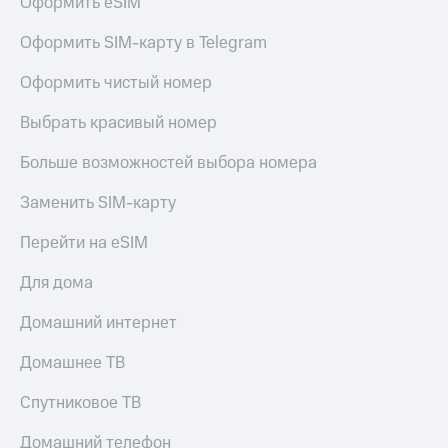
Оформить eSIM
доступ
висы и подписки
к геолокации
Оформить SIM-карту в Telegram
МТС
Сертификаты
Premium
Оформить чистый номер
безопасности
Подписка
Выбрать красивый номер
Всё
на гигабайты
интернета,
под
Больше возможностей выбора номера
фильмы,
рукой
музыка
в Мой МТС
Заменить SIM-карту
и многое
другое
Посмотрите,
Перейти на eSIM
что
Семейная
полезного
группа
Для дома
есть
в нашем
Скидка
Домашний интернет
приложении
на тарифы,
общие
Домашнее ТВ
КИОН
подписки
и услуги,
Спутниковое ТВ
КИОН
доступ
Музыка
к геолокации
Домашний телефон