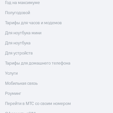
для дома
Год на максимуме
Услуги
Полугодовой
290 ₽/
мес
Акции
Тарифы для часов и модемов
МТС
Домашний
Premium
Для ноутбука мини
интернет
Подписка
Для ноутбука
Домашнее
на гигабайты
ТВ
интернета,
Для устройств
фильмы,
Спутниковое
музыка
Тарифы для домашнего телефона
ТВ
и многое
другое
Услуги
Домашний
телефон
Семейная
Мобильная связь
группа
Перейти
в МТС
Роуминг
Скидка
со своим
на тарифы,
номером
общие
Перейти в МТС со своим номером
подписки
Поддержка
и услуги,