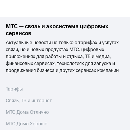
на связь
Роуминг
Тарифы
RED,
МТС — связь и экосистема цифровых
Семейная
РИИЛ
группа
и МТС
сервисов
Супер
Актуальные новости не только о тарифах и услугах
Заказать
дешевле
SIM-
при
связи, но и новых продуктах МТС: цифровых
карту
оплате
приложениях для работы и отдыха, ТВ и медиа,
с карты
финансовых сервисах, технологиях для запуска и
Оформить
МТС
продвижения бизнеса и других сервисах компании
eSIM
Деньги
SIM-
Выберите
карта
и подключите
Тарифы
для
ТВ
иностранцев
с выгодным
Связь, ТВ и интернет
тарифом
Оформить
МТС Дома Отлично
чистый
Тарифы
номер
МТС Дома Хорошо