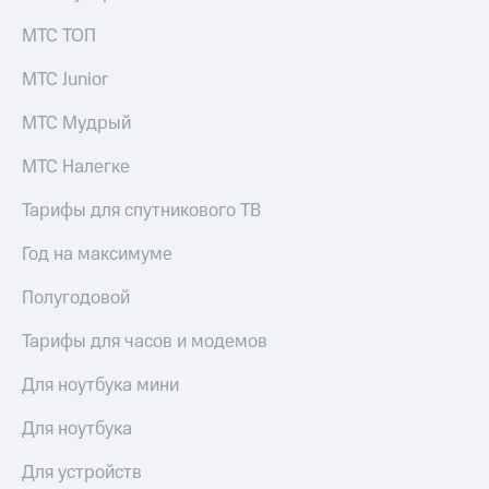
Услуги
290 ₽/
МТС ТОП
мес
Акции
МТС Junior
МТС
Домашний
Premium
интернет
МТС Мудрый
Подписка
Домашнее
на гигабайты
МТС Налегке
ТВ
интернета,
фильмы,
Тарифы для спутникового ТВ
Спутниковое
музыка
ТВ
и многое
Год на максимуме
другое
Домашний
Семейная
Полугодовой
телефон
группа
Тарифы для часов и модемов
Перейти
Скидка
в МТС
на тарифы,
Для ноутбука мини
со своим
общие
номером
подписки
Для ноутбука
и услуги,
Поддержка
доступ
Для устройств
к геолокации