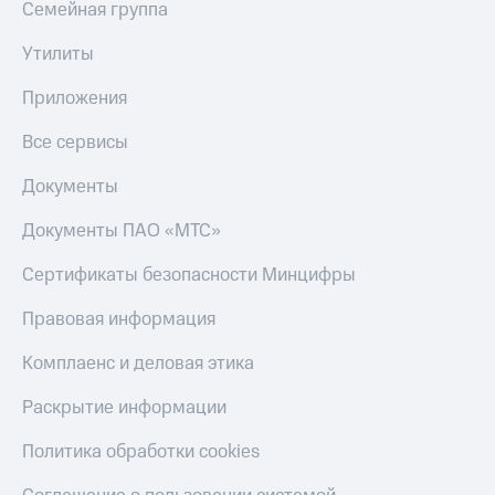
Семейная группа
МТС
КИОН
Деньги
Строки
Утилиты
МТС
Накопления
Live
Приложения
Откладывайте
Гудок
деньги
Все сервисы
и получайте
Мой
доход 15%
Документы
МТС
Акции
Условия
Документы ПАО «МТС»
Все
пополнения
приложения
Сертификаты безопасности Минцифры
Финансы
Скидка
Инвестиции
30%
Правовая информация
на связь
Получайте
доход
Комплаенс и деловая этика
онлайн
Тарифы
Страхование
RED,
Раскрытие информации
РИИЛ
Покупка
и МТС Супер
Политика обработки cookies
полисов
дешевле
онлайн
при оплате