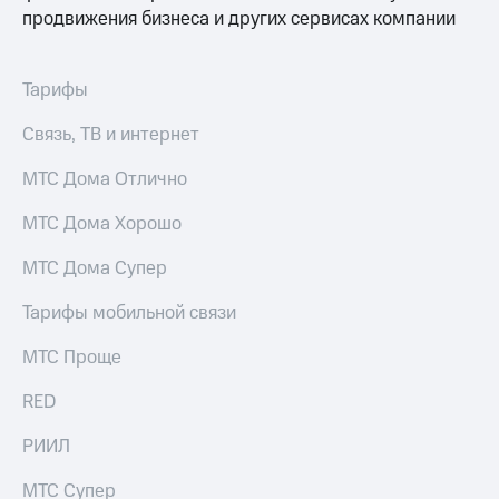
Выбрать
ТВ и телефон
продвижения бизнеса и других сервисах компании
красивый
для дома
номер
Услуги
Заменить
Тарифы
SIM-
Личный
карту
кабинет
Связь, ТВ и интернет
интернета
Перейти
и
МТС Дома Отлично
на
ТВ
eSIM
Личный
МТС Дома Хорошо
кабинет
Для дома
спутникового
МТС Дома Супер
Выберите
ТВ
и подключите
Скачать
Тарифы мобильной связи
ТВ
приложение
с выгодным
Мой
МТС Проще
тарифом
МТС
Акции
RED
Тарифы
Интернет,
РИИЛ
ТВ и телефон
Видеонаблюдение
для дома
для дома
МТС Супер