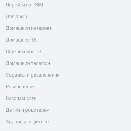
Live
и не
Перейти на eSIM
только
Гудок
Для дома
Безопасность
Мой
Домашний интернет
МТС
Финансы
Домашнее ТВ
Все
Детям
приложения
и родителям
Спутниковое ТВ
Инвестиции
Здоровье
Домашний телефон
и фитнес
Получайте
доход
Сервисы и развлечения
Приложения
онлайн
от МТС
Страхование
Развлечения
Акции
Покупка
Безопасность
полисов
Приложения
онлайн
КИОН
Детям и родителям
Скидка 30%
на связь
КИОН
Здоровье и фитнес
Музыка
С картой