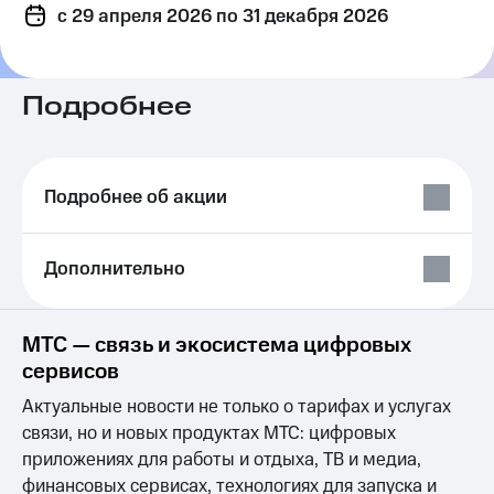
c 29 апреля 2026
на связь
по 31 декабря 2026
Роуминг
Тарифы
RED,
Подробнее
Семейная
РИИЛ
группа
и МТС
Супер
Заказать
дешевле
SIM-
при
Подробнее об акции
карту
оплате
с карты
Оформить
МТС
Дополнительно
eSIM
Деньги
SIM-
Выберите
карта
и подключите
МТС — связь и экосистема цифровых
для
ТВ
сервисов
иностранцев
с выгодным
тарифом
Актуальные новости не только о тарифах и услугах
Оформить
связи, но и новых продуктах МТС: цифровых
чистый
Тарифы
номер
приложениях для работы и отдыха, ТВ и медиа,
Интернет,
финансовых сервисах, технологиях для запуска и