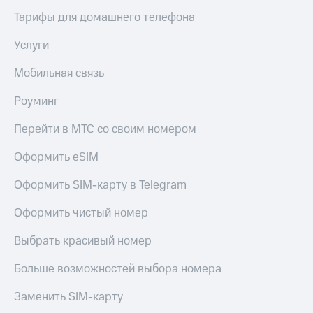
висы и подписки
Сертификаты
МТС
Тарифы для домашнего телефона
безопасности
Premium
Услуги
Всё
Подписка
под
на гигабайты
Мобильная связь
рукой
интернета,
в Мой МТС
фильмы,
Роуминг
музыка
Посмотрите,
и многое
Перейти в МТС со своим номером
что
другое
полезного
Семейная
Оформить eSIM
есть
группа
в нашем
приложении
Оформить SIM-карту в Telegram
Скидка
на тарифы,
КИОН
Оформить чистый номер
общие
подписки
КИОН
Выбрать красивый номер
и услуги,
Музыка
доступ
к геолокации
Больше возможностей выбора номера
КИОН
Кино,
Строки
музыка,
Заменить SIM-карту
книги