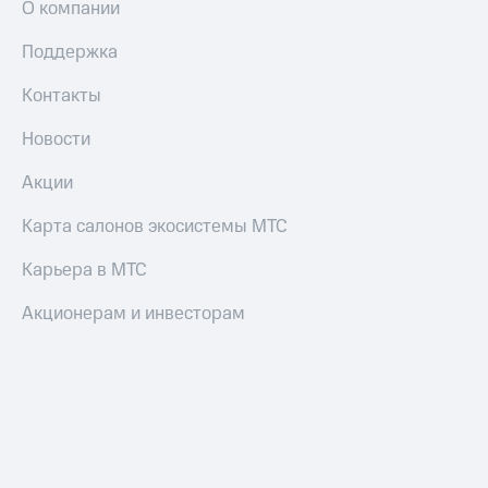
О компании
Пополнить
номер
Поддержка
другого
оператора
Контакты
Оплата
Новости
интернета
и
Акции
ТВ
Карта салонов экосистемы МТС
Переводы
с
телефона
Карьера в МТС
на карту
Акционерам и инвесторам
МТС Pay
Оплата
по QR-
коду
за границей
тернет-магазин