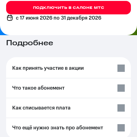
на связь
ПОДКЛЮЧИТЬ В САЛОНЕ МТС
Роуминг
Тарифы
c 17 июня 2026
по 31 декабря 2026
RED,
Семейная
РИИЛ
группа
и МТС
Супер
Подробнее
Заказать
дешевле
SIM-
при
карту
оплате
с карты
Как принять участие в акции
Оформить
МТС
eSIM
Деньги
SIM-
Выберите
Что такое абонемент
карта
и подключите
для
ТВ
иностранцев
с выгодным
Как списывается плата
тарифом
Оформить
чистый
Тарифы
номер
Что ещё нужно знать про абонемент
Интернет,