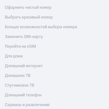
Live
и не
только
Оформить чистый номер
Гудок
Безопасность
Выбрать красивый номер
Мой
МТС
Финансы
Больше возможностей выбора номера
Все
Детям
Заменить SIM-карту
приложения
и родителям
Перейти на eSIM
Инвестиции
Здоровье
и фитнес
Для дома
Получайте
доход
Приложения
Домашний интернет
онлайн
от МТС
Страхование
Домашнее ТВ
Акции
Покупка
полисов
Спутниковое ТВ
Приложения
онлайн
КИОН
Скидка 30%
Домашний телефон
на связь
КИОН
Музыка
Сервисы и развлечения
С картой