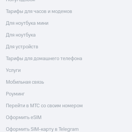
висы и подписки
Сертификаты
МТС
безопасности
Тарифы для часов и модемов
Premium
Всё
Для ноутбука мини
Подписка
под
на гигабайты
рукой
интернета,
Для ноутбука
в Мой МТС
фильмы,
музыка
Для устройств
Посмотрите,
и многое
что
другое
Тарифы для домашнего телефона
полезного
Семейная
есть
группа
Услуги
в нашем
приложении
Скидка
Мобильная связь
на тарифы,
КИОН
общие
Роуминг
подписки
КИОН
и услуги,
Перейти в МТС со своим номером
Музыка
доступ
к геолокации
КИОН
Оформить eSIM
Кино,
Строки
музыка,
Оформить SIM-карту в Telegram
книги