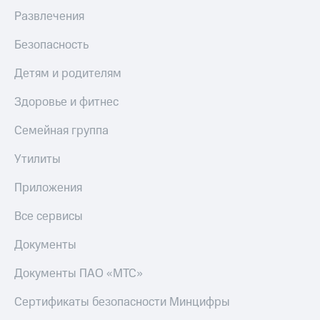
МТС
КИОН
Развлечения
Деньги
Строки
МТС
Безопасность
Накопления
Live
Детям и родителям
Откладывайте
Гудок
деньги
Здоровье и фитнес
и получайте
Мой
доход 15%
МТС
Семейная группа
Акции
Условия
Все
Утилиты
пополнения
приложения
Финансы
Скидка
Приложения
Инвестиции
30%
Все сервисы
на связь
Получайте
доход
Документы
онлайн
Тарифы
Страхование
RED,
РИИЛ
Документы ПАО «МТС»
Покупка
и МТС Супер
полисов
дешевле
Сертификаты безопасности Минцифры
онлайн
при оплате