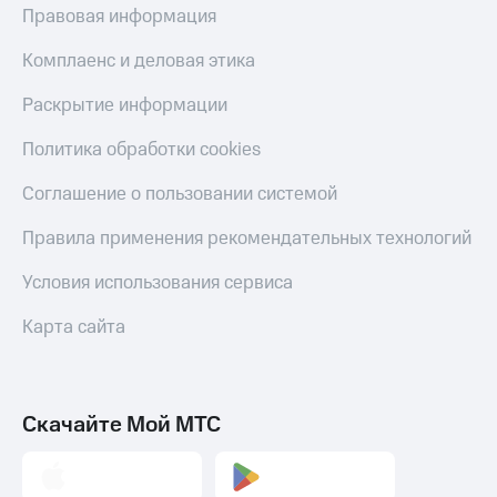
Скидка 30%
с карты
Правовая информация
на связь
МТС Деньги
Комплаенс и деловая этика
С картой
Обзоры
МТС
товаров
Раскрытие информации
Деньги
МТС
Скидки
Политика обработки cookies
Накопления
до 40%
на смартфоны
Соглашение о пользовании системой
Откладывайте
деньги
при
Правила применения рекомендательных технологий
и получайте
покупке
доход 15%
со связью
Условия использования сервиса
Платежи
МТС
и
Карта сайта
переводы
Пополнить
номер
МТС
Скачайте Мой МТС
Настройки
автоплатежа