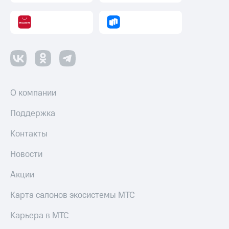
Пополнить
номер
другого
оператора
Оплата
интернета
и
ТВ
О компании
Переводы
Поддержка
с
телефона
Контакты
на карту
Новости
МТС Pay
Акции
Оплата
по QR-
коду
Карта салонов экосистемы МТС
за границей
Карьера в МТС
тернет-магазин