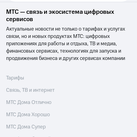
Выбрать
ТВ и телефон
красивый
для дома
МТС — связь и экосистема цифровых
номер
сервисов
Услуги
Заменить
Актуальные новости не только о тарифах и услугах
SIM-
Личный
карту
связи, но и новых продуктах МТС: цифровых
кабинет
интернета
приложениях для работы и отдыха, ТВ и медиа,
Перейти
и
финансовых сервисах, технологиях для запуска и
на
ТВ
продвижения бизнеса и других сервисах компании
eSIM
Личный
кабинет
Для дома
спутникового
Выберите
ТВ
Тарифы
и подключите
Скачать
ТВ
приложение
Связь, ТВ и интернет
с выгодным
Мой
тарифом
МТС
МТС Дома Отлично
Акции
Тарифы
МТС Дома Хорошо
Интернет,
ТВ и телефон
Видеонаблюдение
МТС Дома Супер
для дома
для дома