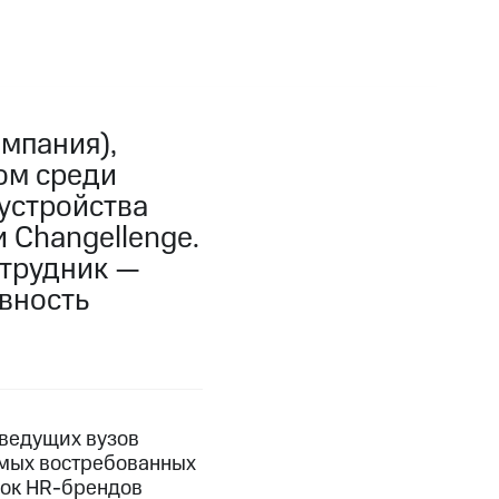
мпания),
ом среди
оустройства
 Changellenge.
отрудник —
вность
 ведущих вузов
самых востребованных
сок HR-брендов