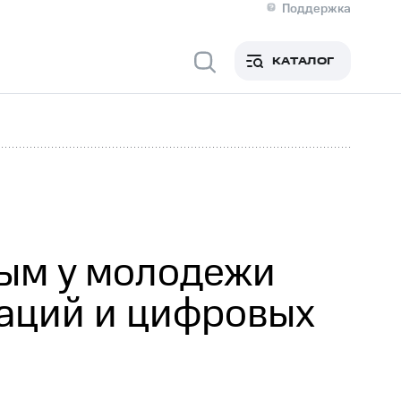
Поддержка
О МТС
я информация
Контакты
КАТАЛОГ
Медиа-центр
кты
Пригласить спикера
Инвесторам и акционерам
ция акционерам
Документы
роль и аудит
Рынок акций
й
Описание
р
Реквизиты
Контакты
Устойчивое развитие
Комплаенс и деловая этика
На главную
ым у молодежи
аций и цифровых