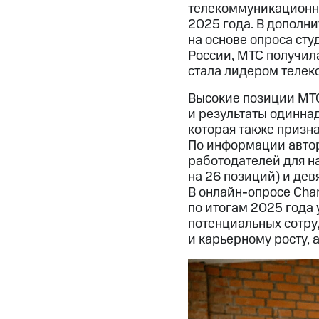
телекоммуникационны
2025 года. В дополн
на основе опроса ст
России, МТС получила
стала лидером телеко
Высокие позиции МТС
и результаты одинна
которая также призн
По информации автор
работодателей для н
на 26 позиций) и дев
В онлайн-опросе Cha
по итогам 2025 года 
потенциальных сотру
и карьерному росту, 