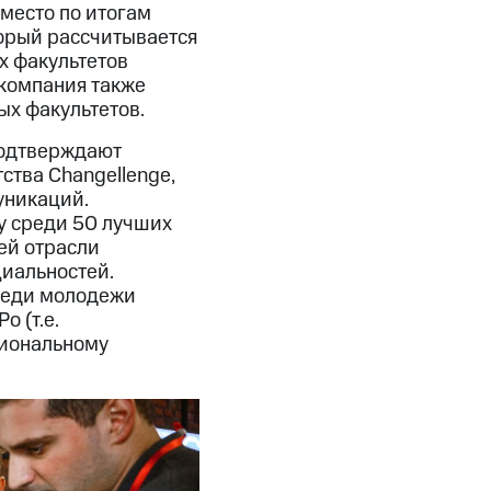
место по итогам
торый рассчитывается
х факультетов
, компания также
ых факультетов.
подтверждают
ства Changellenge,
уникаций.
у среди 50 лучших
ей отрасли
циальностей.
реди молодежи
o (т.е.
сиональному