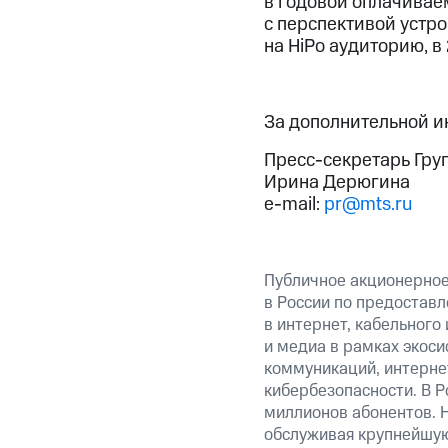
в годовой оплачивае
с перспективой устро
на HiPo аудиторию, в
За дополнительной 
Пресс-секретарь Гру
Ирина Дерюгина
e-mail:
pr@mts.ru
Публичное акционерно
в России по предоставл
в интернет, кабельного
и медиа в рамках экос
коммуникаций, интерне
кибербезопасности. В Р
миллионов абонентов. 
обслуживая крупнейшу