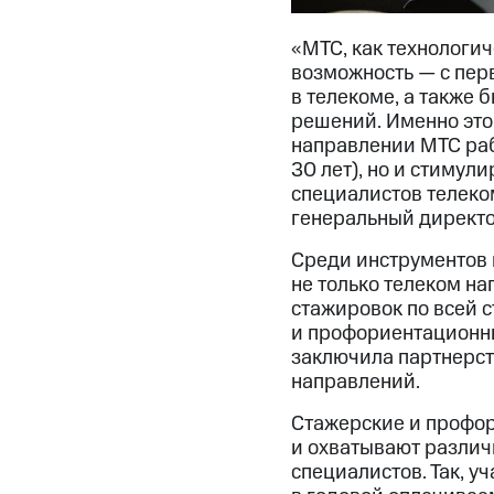
«МТС, как технологи
возможность — с пер
в телекоме, а также
решений. Именно это
направлении МТС раб
30 лет), но и стимул
специалистов телеко
генеральный директо
Среди инструментов 
не только телеком на
стажировок по всей с
и профориентационны
заключила партнерст
направлений.
Стажерские и профор
и охватывают различ
специалистов. Так, у