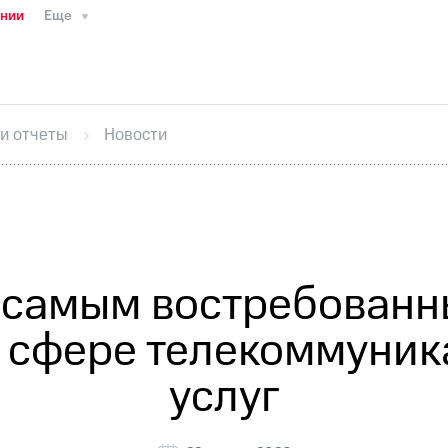
ании
Еще
ТС
Пресс-релизы
МТС о технологиях
ТС
История компании
Руководство региона
Правова
стижения
Интервью
Финансовая отчетность
Конта
 и отчеты
Новости
тивный секретарь
Раскрытие информации
Информа
ный кабинет акционера
Акционерный капитал
Конт
Порядок выкупа акций
Дивиденды
Рынок облигаци
 погашении именных облигаций
Другое
Регистрато
 самым востребованн
в сфере телекоммуник
услуг