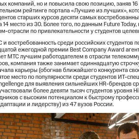
х компаний, но и повысила свою позицию, заняв 16 
ительном рейтинге портала «Лучшие из лучших», ко
удентов старших курсов десяти самых востребованны
 14 место из 30. Более того, по данным Future Today
м-отрасли по привлекательности у студентов целев
 и востребованность среди российских студентов 
дцатой ежегодной премии Best Company Award агент
ает МТС лучшим работодателем в отрасли телекомм
ов, компания также занимает одиннадцатую строчк
ачала карьеры (обогнав ближайшего конкурента сво
ятое место по популярности среди студентов ИТ-спе
ngellenge для выявления сильнейших HR-брендов с
участвовали более девяти тысяч студентов уровня HiP
дников с высоким потенциалом к быстрому профес
адаптации и лидерству) из 47 вузов России.