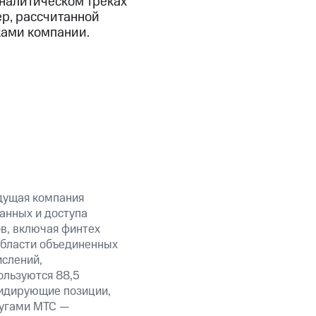
аналитическом треках
ер, рассчитанной
ками компании.
дущая компания
анных и доступа
ов, включая финтех
области объединенных
ислений,
ользуются 88,5
лидирующие позиции,
лугами МТС —