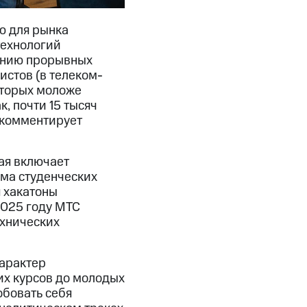
ю для рынка
технологий
данию прорывных
истов (в телеком-
оторых моложе
к, почти 15 тысяч
 комментирует
ая включает
мма студенческих
я хакатоны
2025 году МТС
ехнических
арактер
их курсов до молодых
обовать себя