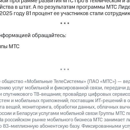
мой программе развития МТС Про в техническом и 
йства в штат. А по результатам программы МТС Лид
 2025 году 81 процент ее участников стали сотрудни
* * *
информацией обращайтесь:
ппы МТС
* * *
е общество «Мобильные ТелеСистемы» (ПАО «МТС») — ве
ению услуг мобильной и фиксированной связи, передачи д
 и спутникового ТВ-вещания; провайдер цифровых сервис
истем и мобильных приложений; поставщик ИТ-решений в 
та вещей, мониторинга, обработки данных, облачных выч
оссии и Беларуси услугами мобильной связи Группы МТС п
На российском рынке мобильного бизнеса МТС занимает 
ю 83-миллионную абонентскую базу. Фиксированными ус