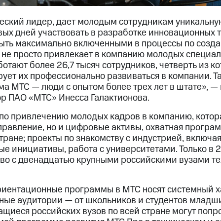
ческий лидер, дает молодым сотрудникам уникальну
вых дней участвовать в разработке инновационных 
 быть максимально включенными в процессы по соз
 не просто привлекает в компанию молодых специал
отают более 26,7 тысяч сотрудников, четверть из к
ирует их профессионально развиваться в компании. Та
ма МТС — люди с опытом более трех лет в штате», —
р ПАО «МТС» Инесса Галактионова.
по привлечению молодых кадров в компанию, котор
правление, но и цифровые активы, охватная програ
тране; проекты по знакомству с индустрией, включа
е инициативы, работа с университетами. Только в 
во с двенадцатью крупными российскими вузами т
иентационные программы в МТС носят системный х
ные аудитории — от школьников и студентов младш
чащиеся российских вузов по всей стране могут попр